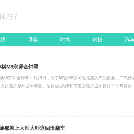
职场
母婴
时尚
科技
汽
传祺M8宗师金钟罩
祺M8宗师金钟罩）1月9日，为了印证M8宗师版扎实的产品质量，广汽传
次超高难度的试验项目。传祺M8宗师基于现实场景成功通过了全网首次
师那就上大师大师这回没翻车