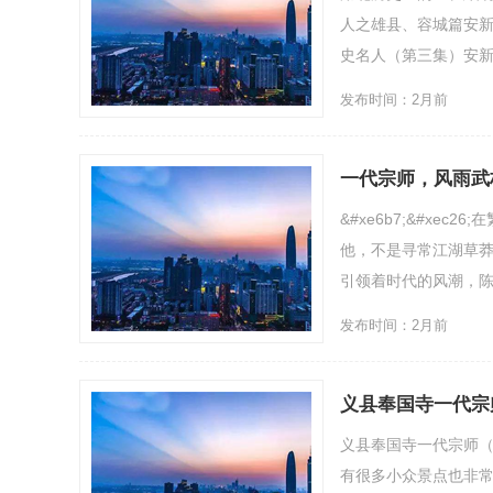
人之雄县、容城篇安
史名人（第三集）安新的父
发布时间：2月前
一代宗师，风雨武
&#xe6b7;&#x
他，不是寻常江湖草
引领着时代的风潮，陈
发布时间：2月前
义县奉国寺一代宗
义县奉国寺一代宗师
有很多小众景点也非