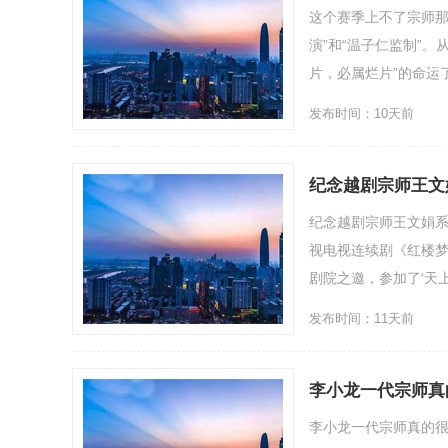
这个赛季上不了宗师那
演”和“温子仁监制”
片，必属烂片”的命运了吗
发布时间：10天前
纪念越剧宗师王文
纪念越剧宗师王文娟系
视电视连续剧《红楼梦
剧院之邀，参加了‘天上掉.
发布时间：11天前
李小龙一代宗师真
李小龙一代宗师真的