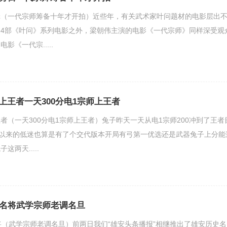
辑（一代宗师筹备十年才开拍）近些年，有关武术家叶问题材的电影层出
4部《叶问》系列电影之外，梁朝伟主演的电影《一代宗师》同样深受观
影《一代宗.....
上王者一天300分电1宗师上王者
者（一天300分电1宗师上王者）兔子昨天一天从电1宗师200冲到了王者
病以来的低迷也算是有了个交代版本开局有弓第一优选还是武器兔子上分能
两天.....
大名将武学宗师老调名旦
将（武学宗师老调名旦）前两日我们“雄安头条播报”相继推出了雄安历史名