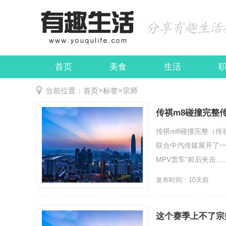
首页
美食
生活
娱乐
民俗
当前位置：
首页
>
标签
>
宗师
传祺m8碰撞完整
传祺m8碰撞完整（传
联合中汽传媒展开了一
MPV货车“前后夹击.....
发布时间：10天前
这个赛季上不了宗