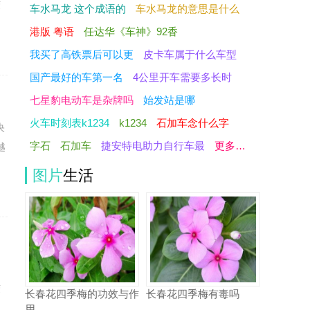
荣
车水马龙 这个成语的
车水马龙的意思是什么
港版 粤语
任达华《车神》92香
我买了高铁票后可以更
皮卡车属于什么车型
国产最好的车第一名
4公里开车需要多长时
七星豹电动车是杂牌吗
始发站是哪
火车时刻表k1234
k1234
石加车念什么字
央
字石
石加车
捷安特电助力自行车最
更多…
越
图片
生活
为
荣
长春花四季梅的功效与作
长春花四季梅有毒吗
用