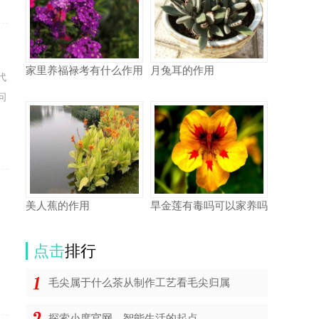
家里养福禄考有什么作用
月兔耳的作用
代
问
美人蕉的作用
旱金莲有毒吗可以家养吗
点击
排行
毛尖属于什么茶从制作工艺看毛尖归属
探索小度官网，智能生活的起点