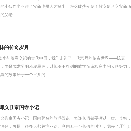
新的小伙伴坐不住了安新也是人才辈出，怎么能少别急！雄安新区之安新
老.....
林的传奇岁月
ec26;在繁华与落寞交织的古代中国，我们走进了一代宗师的传奇世界——陈真，
莽，而是武术界的璀璨星辰，以其深不可测的武学造诣和高尚的人格魅力
真的故事始于一个平凡的...
师义县奉国寺小记
（义县奉国寺小记）国内著名的旅游景点，每逢长假都要渡劫一次。其实
常漂亮，可惜，很多人都关注不到。利用五一小长假的时间，我去了辽宁