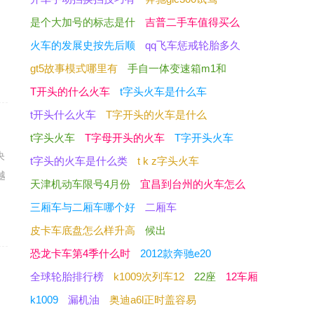
是个大加号的标志是什
吉普二手车值得买么
火车的发展史按先后顺
qq飞车惩戒轮胎多久
gt5故事模式哪里有
手自一体变速箱m1和
T开头的什么火车
t字头火车是什么车
t开头什么火车
T字开头的火车是什么
t字头火车
T字母开头的火车
T字开头火车
央
t字头的火车是什么类
t k z字头火车
越
天津机动车限号4月份
宜昌到台州的火车怎么
三厢车与二厢车哪个好
二厢车
皮卡车底盘怎么样升高
候出
恐龙卡车第4季什么时
2012款奔驰e20
全球轮胎排行榜
k1009次列车12
22座
12车厢
为
k1009
漏机油
奥迪a6l正时盖容易