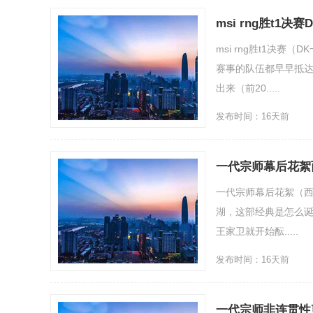
msi rng胜t1
msi rng胜t1决
赛事的队伍都早早抵达
出来（前20.....
发布时间：16天前
一代宗师幕后花絮
一代宗师幕后花絮（
湖，这部经典是怎么诞
王家卫就开始酝.....
发布时间：16天前
一代宗师非连贯性