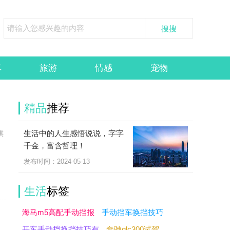
车
旅游
情感
宠物
精品
推荐
生活中的人生感悟说说，字字
祺
千金，富含哲理！
发布时间：2024-05-13
生活
标签
海马m5高配手动挡报
手动挡车换挡技巧
开车手动挡换挡技巧有
奔驰glc300试驾