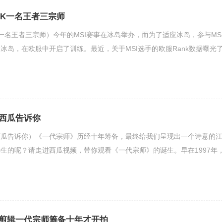
决赛DK一名王者三宗师
赛（DK一名王者三宗师）今年的MSI赛事在冰岛举办，而为了适应冰岛，参与MS
冰岛，在欧服中开启了训练。最近，关于MSI选手的欧服Rank数据曝光
西瓜告诉你
西瓜告诉你）《一代宗师》历经十年筹备，最终给我们呈现出一个诗意的
生的呢？请走进西瓜视频，带你观看《一代宗师》的诞生。早在1997年
剪辑一代宗师筹备十年才开拍