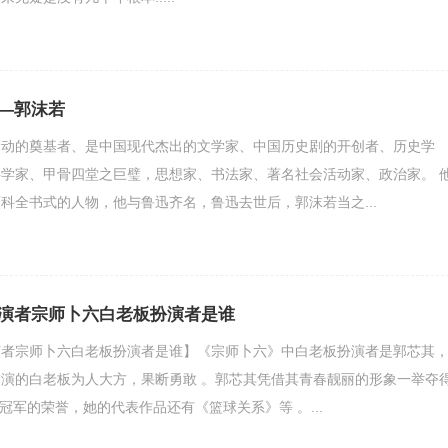
—郭沫若
运动的奠基者、是中国现代杰出的文学家、中国历史剧的开创者、历史学
学家、甲骨四堂之巨璧，思想家、书法家、著名社会活动家、政治家。 
科全书式的人物，他与鲁迅齐名，鲁迅去世后，郭沫若当之...
演者宗师卜六白老板扮演者是谁
演者宗师卜六白老板扮演者是谁】《宗师卜六》中白老板扮演者是郭芯其
演的白老板为人大方，果断勇敢 。郭芯其凭借其青春靓丽的形象一举夺
星冠军的荣誉，她的代表作品还有《篮球关系》等 。...