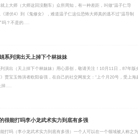
就上大师（大师这回没翻车）众所周知，有一种差距，叫做“温子仁导
。从《潜伏4》到《鬼修女》，难道温子仁这位恐怖大师真的逃不过“温导制
？不是的.....
娟系列演出天上掉下个林妹妹
列演出（天上掉下个林妹妹）用心原创，敬请关注！10月11日，87年版
》贾宝玉饰演者欧阳奋强，在自己的社交网发文：“上个月20号，受上海
....
的很能打吗李小龙武术实力到底有多强
很能打吗（李小龙武术实力到底有多强）一个人可以在一个领域被人称之