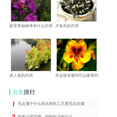
家里养福禄考有什么作用
月兔耳的作用
美人蕉的作用
旱金莲有毒吗可以家养吗
点击
排行
毛尖属于什么茶从制作工艺看毛尖归属
探索小度官网，智能生活的起点