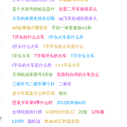
是个大加号的标志是什
吉普二手车值得买么
火车的发展史按先后顺
qq飞车惩戒轮胎多久
些
吃
gt5故事模式哪里有
手自一体变速箱m1和
T开头的什么火车
t字头火车是什么车
t开头什么火车
T字开头的火车是什么
t字头火车
T字母开头的火车
T字开头火车
原
t字头的火车是什么类
t k z字头火车
天津机动车限号4月份
宜昌到台州的火车怎么
发
三厢车与二厢车哪个好
二厢车
皮卡车底盘怎么样升高
候出
恐龙卡车第4季什么时
2012款奔驰e20
全球轮胎排行榜
k1009次列车12
22座
12车厢
干
k1009
漏机油
奥迪a6l正时盖容易
开