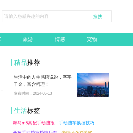
车
旅游
情感
宠物
精品
推荐
生活中的人生感悟说说，字字
千金，富含哲理！
发布时间：2024-05-13
生活
标签
而
海马m5高配手动挡报
手动挡车换挡技巧
比
开车手动挡换挡技巧有
奔驰glc300试驾