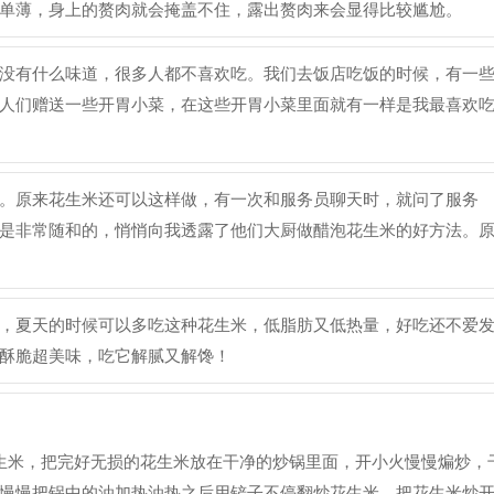
单薄，身上的赘肉就会掩盖不住，露出赘肉来会显得比较尴尬。
没有什么味道，很多人都不喜欢吃。我们去饭店吃饭的时候，有一
人们赠送一些开胃小菜，在这些开胃小菜里面就有一样是我最喜欢
。原来花生米还可以这样做，有一次和服务员聊天时，就问了服务
是非常随和的，悄悄向我透露了他们大厨做醋泡花生米的好方法。
，夏天的时候可以多吃这种花生米，低脂肪又低热量，好吃还不爱
酥脆超美味，吃它解腻又解馋！
生米，把完好无损的花生米放在干净的炒锅里面，开小火慢慢煸炒，
慢慢把锅中的油加热油热之后用铲子不停翻炒花生米。把花生米炒