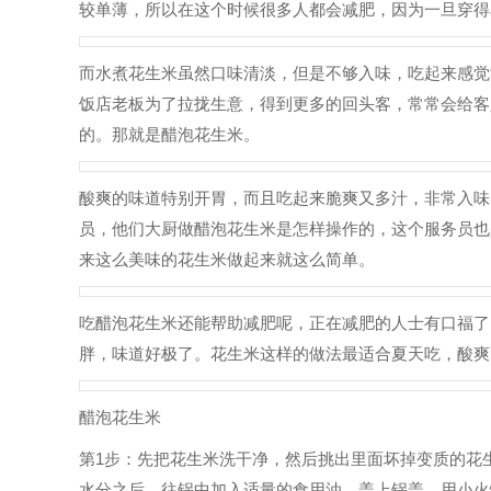
较单薄，所以在这个时候很多人都会减肥，因为一旦穿得
而水煮花生米虽然口味清淡，但是不够入味，吃起来感觉
饭店老板为了拉拢生意，得到更多的回头客，常常会给客
的。那就是醋泡花生米。
酸爽的味道特别开胃，而且吃起来脆爽又多汁，非常入味
员，他们大厨做醋泡花生米是怎样操作的，这个服务员也
来这么美味的花生米做起来就这么简单。
吃醋泡花生米还能帮助减肥呢，正在减肥的人士有口福了
胖，味道好极了。花生米这样的做法最适合夏天吃，酸爽
醋泡花生米
第1步：先把花生米洗干净，然后挑出里面坏掉变质的花
水分之后，往锅中加入适量的食用油。盖上锅盖，用小火