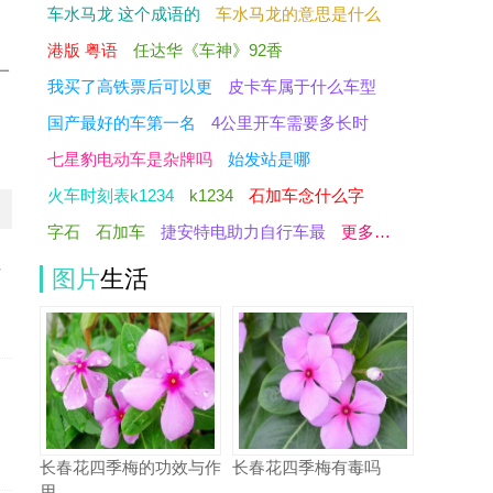
车水马龙 这个成语的
车水马龙的意思是什么
港版 粤语
任达华《车神》92香
一
我买了高铁票后可以更
皮卡车属于什么车型
国产最好的车第一名
4公里开车需要多长时
七星豹电动车是杂牌吗
始发站是哪
火车时刻表k1234
k1234
石加车念什么字
字石
石加车
捷安特电助力自行车最
更多…
少
图片
生活
长春花四季梅的功效与作
长春花四季梅有毒吗
用