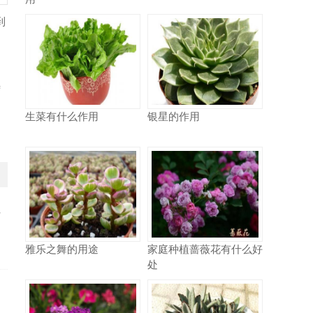
到
待
生菜有什么作用
银星的作用
少
雅乐之舞的用途
家庭种植蔷薇花有什么好
处