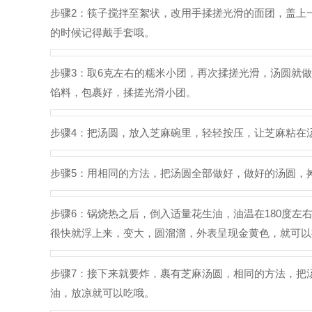
步骤2：筷子搅拌至絮状，改用手揉搓光滑的面团，盖上
的时候记得戴手套哦。
步骤3：取6克左右的糯米小团，再次揉搓光滑，汤圆就
馅料，包裹好，揉搓光滑小团。
步骤4：把汤圆，放入芝麻碗里，轻轻按压，让芝麻粘在
步骤5：用相同的方法，把汤圆全部做好，做好的汤圆，
步骤6：锅烧热之后，倒入适量花生油，油温在180度
很快就浮上来，变大，圆溜溜，外表呈现金黄色，就可以
步骤7：接下来就要炸，裹有芝麻汤圆，相同的方法，把
油，放凉就可以吃哦。