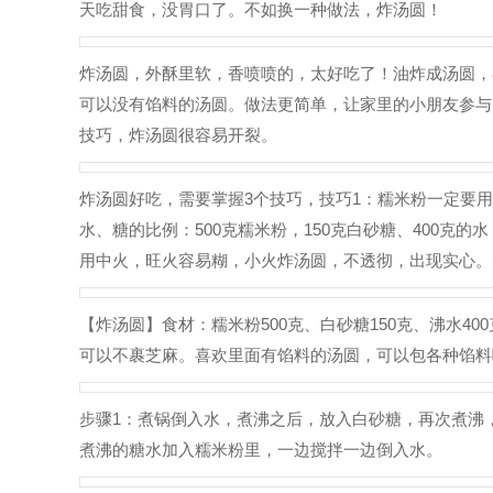
天吃甜食，没胃口了。不如换一种做法，炸汤圆！
炸汤圆，外酥里软，香喷喷的，太好吃了！油炸成汤圆，
可以没有馅料的汤圆。做法更简单，让家里的小朋友参与
技巧，炸汤圆很容易开裂。
炸汤圆好吃，需要掌握3个技巧，技巧1：糯米粉一定要用
水、糖的比例：500克糯米粉，150克白砂糖、400克
用中火，旺火容易糊，小火炸汤圆，不透彻，出现实心。
【炸汤圆】食材：糯米粉500克、白砂糖150克、沸水
可以不裹芝麻。喜欢里面有馅料的汤圆，可以包各种馅料
步骤1：煮锅倒入水，煮沸之后，放入白砂糖，再次煮沸
煮沸的糖水加入糯米粉里，一边搅拌一边倒入水。