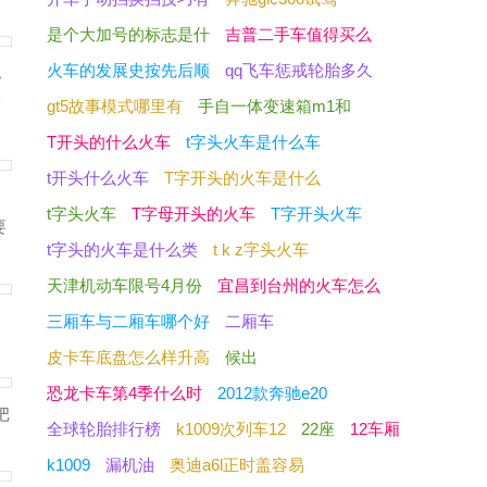
是个大加号的标志是什
吉普二手车值得买么
火车的发展史按先后顺
qq飞车惩戒轮胎多久
也
验
gt5故事模式哪里有
手自一体变速箱m1和
T开头的什么火车
t字头火车是什么车
t开头什么火车
T字开头的火车是什么
t字头火车
T字母开头的火车
T字开头火车
要
t字头的火车是什么类
t k z字头火车
天津机动车限号4月份
宜昌到台州的火车怎么
三厢车与二厢车哪个好
二厢车
皮卡车底盘怎么样升高
候出
恐龙卡车第4季什么时
2012款奔驰e20
把
全球轮胎排行榜
k1009次列车12
22座
12车厢
k1009
漏机油
奥迪a6l正时盖容易