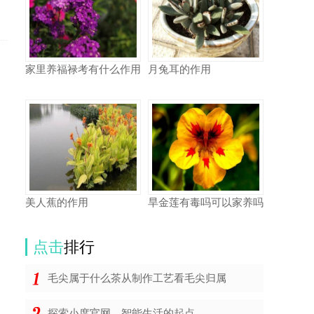
家里养福禄考有什么作用
月兔耳的作用
美人蕉的作用
旱金莲有毒吗可以家养吗
点击
排行
毛尖属于什么茶从制作工艺看毛尖归属
探索小度官网，智能生活的起点