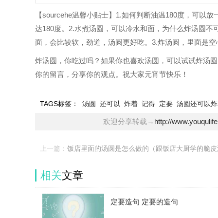
【sourcehe温馨小贴士】1.如何判断油温180度，
达180度。2.水煮汤圆，可以冷水和面，为什么炸汤圆
面，会比较软，劲道，汤圆更好吃。3.炸汤圆，里面是
炸汤圆，你吃过吗？如果你也喜欢汤圆，可以试试炸汤圆
你的留言，分享你的观点。祝大家元宵节快乐！
TAGS标签：
汤圆
还可以
炸着
记得
定要
汤圆还可以炸
欢迎分享转载→
http://www.youqulif
上一篇：
饭店里面的汤圆是怎么做的（跟饭店大厨学的脆皮
做法）
相关
文章
定要造句 定要的造句