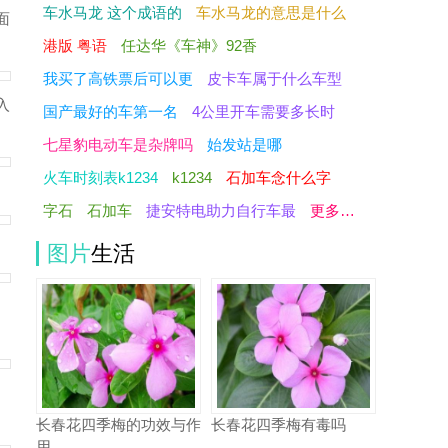
车水马龙 这个成语的
车水马龙的意思是什么
面
港版 粤语
任达华《车神》92香
我买了高铁票后可以更
皮卡车属于什么车型
入
国产最好的车第一名
4公里开车需要多长时
七星豹电动车是杂牌吗
始发站是哪
火车时刻表k1234
k1234
石加车念什么字
字石
石加车
捷安特电助力自行车最
更多…
图片
生活
，
长春花四季梅的功效与作
长春花四季梅有毒吗
用