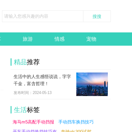
车
旅游
情感
宠物
精品
推荐
生活中的人生感悟说说，字字
千金，富含哲理！
发布时间：2024-05-13
了
生活
标签
家
海马m5高配手动挡报
手动挡车换挡技巧
天
开车手动挡换挡技巧有
奔驰glc300试驾