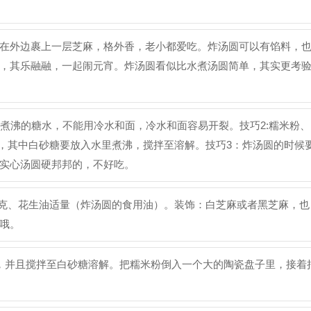
在外边裹上一层芝麻，格外香，老小都爱吃。炸汤圆可以有馅料，
，其乐融融，一起闹元宵。炸汤圆看似比水煮汤圆简单，其实更考
煮沸的糖水，不能用冷水和面，冷水和面容易开裂。技巧2:糯米粉、
的水，其中白砂糖要放入水里煮沸，搅拌至溶解。技巧3：炸汤圆的时候
实心汤圆硬邦邦的，不好吃。
400克、花生油适量（炸汤圆的食用油）。装饰：白芝麻或者黑芝麻，也
哦。
，并且搅拌至白砂糖溶解。把糯米粉倒入一个大的陶瓷盘子里，接着