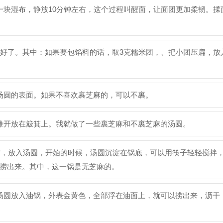
一块湿布，静放10分钟左右，这个过程叫醒面，让面团更加柔韧。揉
做好了。其中：如果要包馅料的话，取3克糯米团，、把小团压扁，放
汤圆的表面。如果不喜欢裹芝麻的，可以不裹。
摊开放在簸箕上。我就做了一些裹芝麻和不裹芝麻的汤圆。
左右，放入汤圆，开始的时候，汤圆沉淀在锅底，可以用筷子轻轻搅拌
捞出来。其中，这一锅是无芝麻的。
汤圆放入油锅，外表金黄色，全部浮在油面上，就可以捞出来，沥干