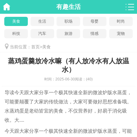
有趣生活
美食
生活
职场
母婴
时尚
科技
汽车
旅游
情感
宠物
当前位置：
首页
>
美食
蒸鸡蛋羹放冷水嘛（有人放冷水有人放温
水）
时间：
2025-06-30
阅读：
(40)
导读
今天跟大家分享一个极其快速全新的微波炉版水蒸蛋，
可能要颠覆了大家的传统做法，大家可要做好思想准备哦。
水蒸鸡蛋是老幼皆宜的美食，不仅营养好，好易于消化吸
收。大....
今天跟大家分享一个极其快速全新的微波炉版水蒸蛋，可能