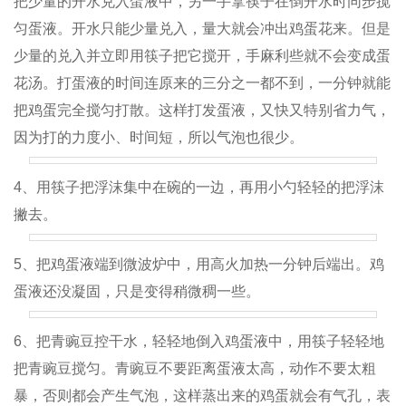
把少量的开水兑入蛋液中，另一手拿筷子在倒开水时同步搅
匀蛋液。开水只能少量兑入，量大就会冲出鸡蛋花来。但是
少量的兑入并立即用筷子把它搅开，手麻利些就不会变成蛋
花汤。打蛋液的时间连原来的三分之一都不到，一分钟就能
把鸡蛋完全搅匀打散。这样打发蛋液，又快又特别省力气，
因为打的力度小、时间短，所以气泡也很少。
4、用筷子把浮沫集中在碗的一边，再用小勺轻轻的把浮沫
撇去。
5、把鸡蛋液端到微波炉中，用高火加热一分钟后端出。鸡
蛋液还没凝固，只是变得稍微稠一些。
6、把青豌豆控干水，轻轻地倒入鸡蛋液中，用筷子轻轻地
把青豌豆搅匀。青豌豆不要距离蛋液太高，动作不要太粗
暴，否则都会产生气泡，这样蒸出来的鸡蛋就会有气孔，表