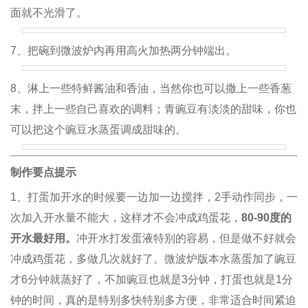
面就不光滑了。
7、把碗到微波炉内再用高火加热两分钟端出。
8、淋上一些特鲜酱油和香油，当然你也可以撒上一些香葱
末，拌上一些自己喜欢的调料；青豌豆有淡淡的甜味，你也
可以把这个豌豆水蒸蛋调成甜味的。
制作要点提示
1、打蛋加开水的时候要一边加一边搅拌，2手动作同步，一
次加入开水量不能大，这样才不会冲成鸡蛋花，
80-90度的
开水最好用。
冲开水打发蛋液特别的容易，但是做不好就会
冲成鸡蛋花，多做几次就好了。微波炉版本水蒸蛋加了豌豆
才6分钟就蒸好了，不加豌豆也就是3分钟，打蛋也就是1分
钟的时间，真的是特别多快特别多方便，非常适合时间紧迫