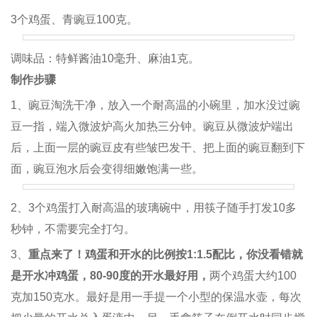
3个鸡蛋、青豌豆100克。
调味品：特鲜酱油10毫升、麻油1克。
制作步骤
1、豌豆淘洗干净，放入一个耐高温的小碗里，加水没过豌
豆一指，端入微波炉高火加热三分钟。豌豆从微波炉端出
后，上面一层的豌豆皮有些皱巴发干、把上面的豌豆翻到下
面，豌豆泡水后会变得细嫩饱满一些。
2、3个鸡蛋打入耐高温的玻璃碗中，用筷子随手打发10多
秒钟，不需要完全打匀。
3、
重点来了！鸡蛋和开水的比例按1:1.5配比，你没看错就
是开水冲鸡蛋，80-90度的开水最好用，
两个鸡蛋大约100
克加150克水。最好是用一手提一个小型的保温水壶，每次