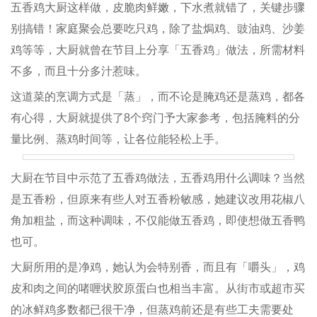
五香鸡大厨这样做，皮脆肉鲜嫩，下水煮就错了，关键步骤
别搞错！家庭聚会总要吃只鸡，除了盐焗鸡、豉油鸡、沙姜
鸡等等，大厨就曾在节目上分享「五香鸡」做法，所需材料
不多，而且十分多汁惹味。
这道菜的烹调方式是「蒸」，而不论是腌鸡还是蒸鸡，都各
有心得，大厨就提供了8个窍门予大家参考，包括腌料的分
量比例、蒸鸡时间等，让各位能轻松上手。
大厨在节目中示范了五香鸡做法，五香鸡用什么调味？当然
是五香粉，但原来有些人对五香粉敏感，她建议改用花椒八
角加粗盐，而这种调味，不仅能做五香鸡，即使想做五香鸭
也可。
大厨所用的是净鸡，她认为会特别香，而且有「嚼头」，鸡
皮和肉之间的啫喱状胶原蛋白也相当丰富。从街市或超市买
的冰鲜鸡多数都已很干净，但蒸鸡前还是有些工夫需要处