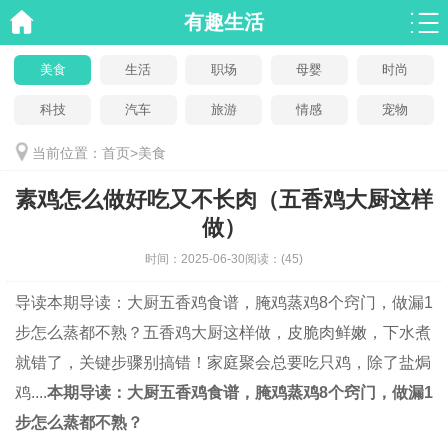
有趣生活
美食
生活
职场
母婴
时尚
科技
汽车
旅游
情感
宠物
当前位置：
首页
>
美食
素鸡怎么做好吃又不长肉（五香鸡大厨这样
做）
时间：
2025-06-30
阅读：
(45)
导读
本期导读：大厨五香鸡食谱，腌鸡蒸鸡8个窍门，做漏1
步怎么蒸都不熟？五香鸡大厨这样做，皮脆肉鲜嫩，下水煮
就错了，关键步骤别搞错！家庭聚会总要吃只鸡，除了盐焗
鸡....
本期导读：大厨五香鸡食谱，腌鸡蒸鸡8个窍门，做漏1
步怎么蒸都不熟？