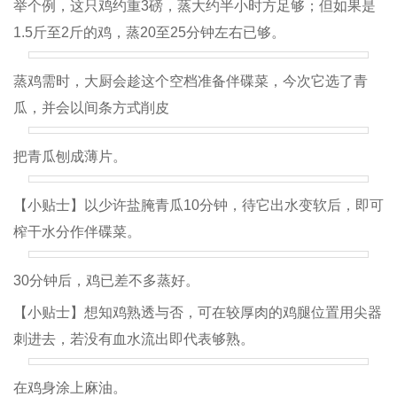
举个例，这只鸡约重3磅，蒸大约半小时方足够；但如果是
1.5斤至2斤的鸡，蒸20至25分钟左右已够。
蒸鸡需时，大厨会趁这个空档准备伴碟菜，今次它选了青
瓜，并会以间条方式削皮
把青瓜刨成薄片。
【小贴士】以少许盐腌青瓜10分钟，待它出水变软后，即可
榨干水分作伴碟菜。
30分钟后，鸡已差不多蒸好。
【小贴士】想知鸡熟透与否，可在较厚肉的鸡腿位置用尖器
刺进去，若没有血水流出即代表够熟。
在鸡身涂上麻油。