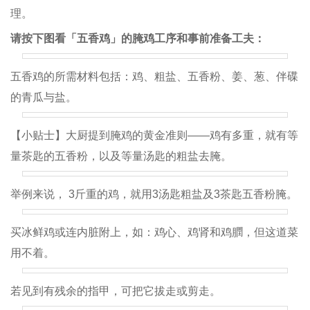
理。
请按下图看「五香鸡」的腌鸡工序和事前准备工夫：
五香鸡的所需材料包括：鸡、粗盐、五香粉、姜、葱、伴碟
的青瓜与盐。
【小贴士】大厨提到腌鸡的黄金准则——鸡有多重，就有等
量茶匙的五香粉，以及等量汤匙的粗盐去腌。
举例来说， 3斤重的鸡，就用3汤匙粗盐及3茶匙五香粉腌。
买冰鲜鸡或连内脏附上，如：鸡心、鸡肾和鸡膶，但这道菜
用不着。
若见到有残余的指甲，可把它拔走或剪走。