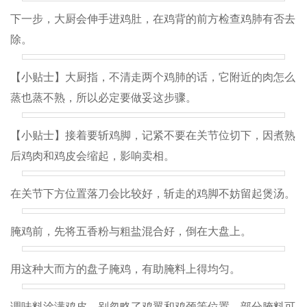
下一步，大厨会伸手进鸡肚，在鸡背的前方检查鸡肺有否去
除。
【小贴士】大厨指，不清走两个鸡肺的话，它附近的肉怎么
蒸也蒸不熟，所以必定要做妥这步骤。
【小贴士】接着要斩鸡脚，记紧不要在关节位切下，因煮熟
后鸡肉和鸡皮会缩起，影响卖相。
在关节下方位置落刀会比较好，斩走的鸡脚不妨留起煲汤。
腌鸡前，先将五香粉与粗盐混合好，倒在大盘上。
用这种大而方的盘子腌鸡，有助腌料上得均匀。
调味料涂满鸡皮，别忽略了鸡翼和鸡颈等位置。部分腌料可