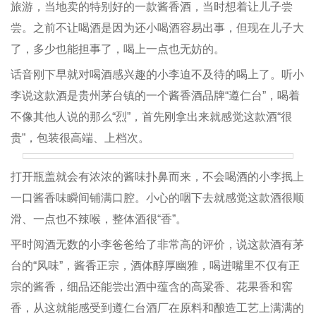
旅游，当地卖的特别好的一款酱香酒，当时想着让儿子尝
尝。之前不让喝酒是因为还小喝酒容易出事，但现在儿子大
了，多少也能担事了，喝上一点也无妨的。
话音刚下早就对喝酒感兴趣的小李迫不及待的喝上了。听小
李说这款酒是贵州茅台镇的一个酱香酒品牌“遵仁台”，喝着
不像其他人说的那么“烈”，首先刚拿出来就感觉这款酒“很
贵”，包装很高端、上档次。
打开瓶盖就会有浓浓的酱味扑鼻而来，不会喝酒的小李抿上
一口酱香味瞬间铺满口腔。小心的咽下去就感觉这款酒很顺
滑、一点也不辣喉，整体酒很“香”。
平时阅酒无数的小李爸爸给了非常高的评价，说这款酒有茅
台的“风味”，酱香正宗，酒体醇厚幽雅，喝进嘴里不仅有正
宗的酱香，细品还能尝出酒中蕴含的高粱香、花果香和窖
香，从这就能感受到遵仁台酒厂在原料和酿造工艺上满满的