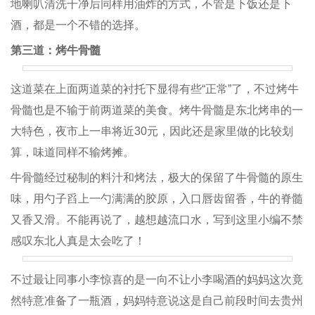
地喇叭清洗干净后同样用油炸的方式，不管是下饭还是下
酒，都是一个不错的选择。
第三道：烤牛骨髓
这道菜在上面两道菜的衬托下显得有些“正常”了，不过烤牛
骨髓也是不输于前两道菜的美食。烤牛骨髓是东北烤串的一
大特色，夜市上一串将近30元，因此还是家里做的比较划
算，味道同样不输烤摊。
牛骨髓经过秘制的料汁和烤法，极大的保留了牛骨髓的原生
味，用勺子舀上一勺满满的胶原，入口唇齿留香，牛的脊髓
又香又滑。不能再说了，越想越流口水，写到这里小编不禁
感叹东北人真是太会吃了！
不过最让同事小李惊喜的是一向不让小李喝酒的妈妈这次竟
然特意准备了一瓶酒，妈妈特意说这是自己前段时间去贵州