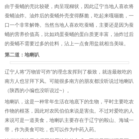
由于蚕蛹的壳比较硬，肉呈现糊状，因此辽宁当地人喜欢将
蚕蛹油炸。油炸后的蚕蛹外壳变得酥脆，吃起来嘎嘣脆，一
口一个非常解馋。当然当地人喜欢吃蚕蛹，主要还是因为蚕
蛹的营养价值高，比如鸡蛋蚕蛹的蛋白质更丰富，油炸过后
的蚕蛹不需要过多的佐料，沾上一点食用盐就相当美味。
第二道：地喇叭
辽宁人将“万物皆可炸”的理念发挥到了极致，就连最敢吃的
南方人也甘拜下风。可能很多南方的朋友都没听说过地喇叭
（陕西的小编也没听说过~）。
地喇叭，这是一种常年生活在地底下的生物，平时主要吃农
作物的根茎，因此对农民伯伯来说是害虫。不过对爱吃的人
来说可是一道美食，地喇叭主要存在于辽宁的鞍山、海城一
带，作为美食可吃，也可以作为中药入药。