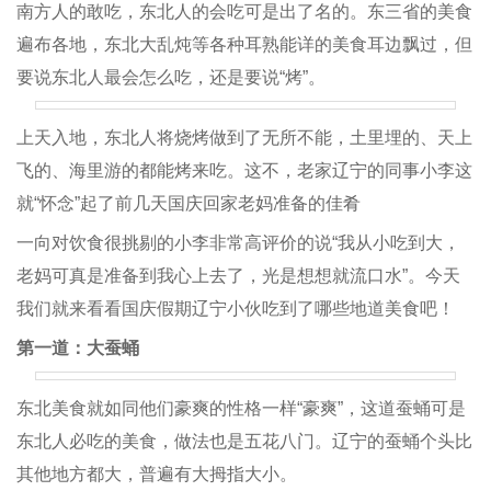
南方人的敢吃，东北人的会吃可是出了名的。东三省的美食
遍布各地，东北大乱炖等各种耳熟能详的美食耳边飘过，但
要说东北人最会怎么吃，还是要说“烤”。
上天入地，东北人将烧烤做到了无所不能，土里埋的、天上
飞的、海里游的都能烤来吃。这不，老家辽宁的同事小李这
就“怀念”起了前几天国庆回家老妈准备的佳肴
一向对饮食很挑剔的小李非常高评价的说“我从小吃到大，
老妈可真是准备到我心上去了，光是想想就流口水”。今天
我们就来看看国庆假期辽宁小伙吃到了哪些地道美食吧！
第一道：大蚕蛹
东北美食就如同他们豪爽的性格一样“豪爽”，这道蚕蛹可是
东北人必吃的美食，做法也是五花八门。辽宁的蚕蛹个头比
其他地方都大，普遍有大拇指大小。