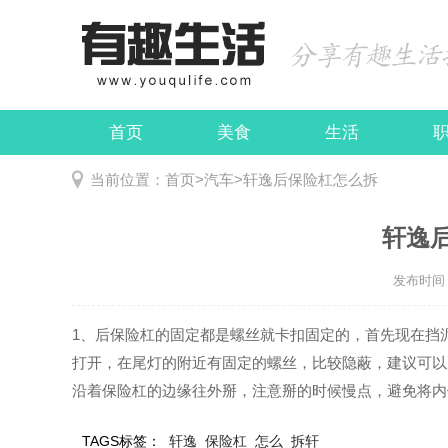
首页
美食
生活
娱乐
民俗
当前位置：
首页
>
汽车
>
轩逸后保险杠怎么拆
轩逸
发布时间：2
1、后保险杠的固定都是螺丝就卡扣固定的，首先现在挡
打开，在尾灯的附近有固定的螺丝，比较隐蔽，建议可以
沿着保险杠的边缘往外掰，注意掰的时候慢点，避免将内
TAGS标签：
轩逸
保险杠
怎么
拆轩