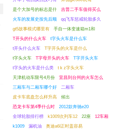
是个大加号的标志是什
吉普二手车值得买么
火车的发展史按先后顺
qq飞车惩戒轮胎多久
少
gt5故事模式哪里有
手自一体变速箱m1和
T开头的什么火车
t字头火车是什么车
t开头什么火车
T字开头的火车是什么
t字头火车
T字母开头的火车
T字开头火车
t字头的火车是什么类
t k z字头火车
天津机动车限号4月份
宜昌到台州的火车怎么
三厢车与二厢车哪个好
二厢车
皮卡车底盘怎么样升高
候出
恐龙卡车第4季什么时
2012款奔驰e20
全球轮胎排行榜
k1009次列车12
22座
12车厢
k1009
漏机油
奥迪a6l正时盖容易