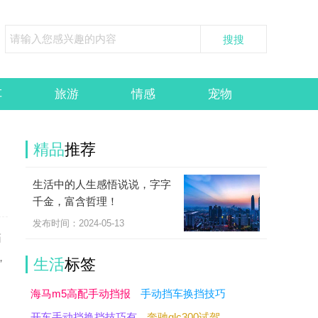
车
旅游
情感
宠物
精品
推荐
生活中的人生感悟说说，字字
千金，富含哲理！
发布时间：2024-05-13
箱
，
生活
标签
海马m5高配手动挡报
手动挡车换挡技巧
开车手动挡换挡技巧有
奔驰glc300试驾