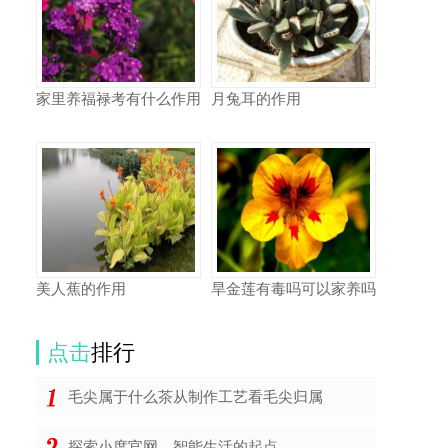
家里养福禄考有什么作用
月兔耳的作用
美人蕉的作用
旱金莲有毒吗可以家养吗
点击
排行
毛尖属于什么茶从制作工艺看毛尖归属
探索小度官网，智能生活的起点