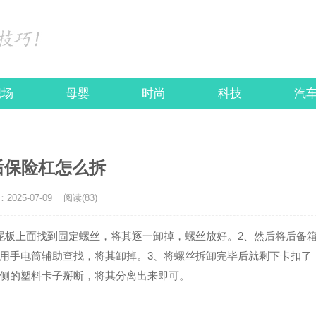
职场
母婴
时尚
科技
汽
后保险杠怎么拆
025-07-09
阅读(83)
泥板上面找到固定螺丝，将其逐一卸掉，螺丝放好。2、然后将后备
用手电筒辅助查找，将其卸掉。3、将螺丝拆卸完毕后就剩下卡扣了
侧的塑料卡子掰断，将其分离出来即可。