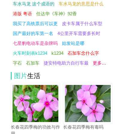
车水马龙 这个成语的
车水马龙的意思是什么
港版 粤语
任达华《车神》92香
我买了高铁票后可以更
皮卡车属于什么车型
国产最好的车第一名
4公里开车需要多长时
七星豹电动车是杂牌吗
始发站是哪
火车时刻表k1234
k1234
石加车念什么字
字石
石加车
捷安特电助力自行车最
更多…
图片
生活
长春花四季梅的功效与作
长春花四季梅有毒吗
用