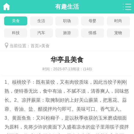
有趣生活
美食
生活
职场
母婴
时尚
科技
汽车
旅游
情感
宠物
当前位置：
首页
>
美食
华亭县美食
时间：
2025-07-13
阅读：
(146)
1、核桃饺子：既有菜饺，又有肉饺质味，因此当饺子刚刚
熟，便特香无比，食中有油，不腻不淡，清香爽人，回味悠
长。2、凉拌蕨菜：取腌制好的上好关山蕨菜，把葱花、蒜
蓉、香油、盐、醋搅拌均匀即可。美味可口、香气宜人。
3、黄面鱼鱼：又叫粉糊子，是以秋季收获的玉米磨成细面
为原料，先将少许的黄面下入盛着凉水的盆子里用筷子搅拌