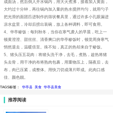
成面汤，然后倒入开水锅内，用大火煮沸，接着加入黄面，
大约过十分钟，再往锅内加入量的热水搅拌均匀，就用勺子
把光滑的面团舀进制作的筛状餐具里，通过许多小孔眼漏进
凉水盆里，冷却后捞出装碗，放上各种调料，即可食用。
4、华亭糁饭：每到秋冬，当你在寒气袭人的早晨，吃上一
顿黄澄澄、甜丝丝、清香爽口的华亭糁饭时，顿觉周身寒气
悄然退去，温暖倍至。殊不知，真正的热却来自于糁饭。
5、猪头压五花肉：将猪头洗干净，去毛，煮熟，趁热将猪
头去骨，用干净的布将熟肉包裹，用重物压上，隔夜后，去
布，肉已压紧，成整体。用快刀切成薄片即成。此肉口感
佳、颜色靓。
TAGS标签：
华亭县
美食
华亭县美食
推荐阅读