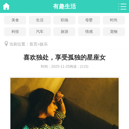
有趣生活
美食
生活
职场
母婴
时尚
科技
汽车
旅游
情感
宠物
当前位置：
首页
>
娱乐
喜欢独处，享受孤独的星座女
时间：
2025-11-25
阅读：
(115)