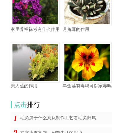
家里养福禄考有什么作用
月兔耳的作用
美人蕉的作用
旱金莲有毒吗可以家养吗
点击
排行
毛尖属于什么茶从制作工艺看毛尖归属
探索小度官网，智能生活的起点