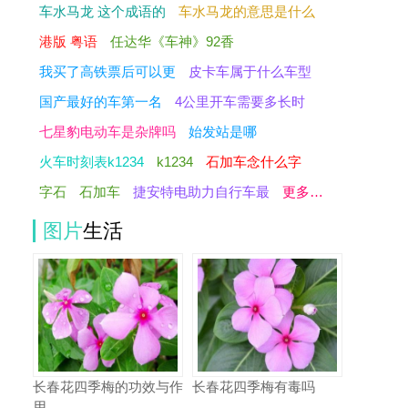
车水马龙 这个成语的
车水马龙的意思是什么
港版 粤语
任达华《车神》92香
我买了高铁票后可以更
皮卡车属于什么车型
国产最好的车第一名
4公里开车需要多长时
七星豹电动车是杂牌吗
始发站是哪
火车时刻表k1234
k1234
石加车念什么字
字石
石加车
捷安特电助力自行车最
更多…
图片
生活
长春花四季梅的功效与作
长春花四季梅有毒吗
用