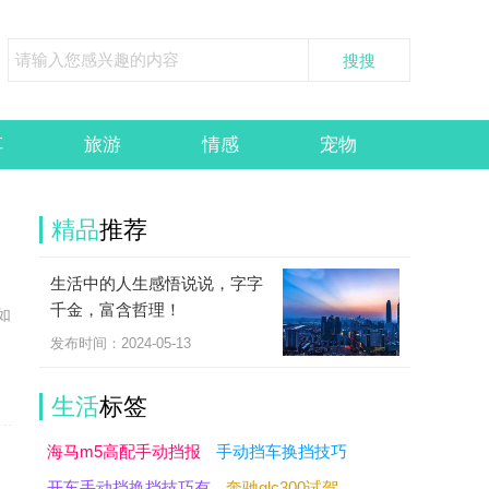
车
旅游
情感
宠物
精品
推荐
生活中的人生感悟说说，字字
千金，富含哲理！
如
发布时间：2024-05-13
生活
标签
海马m5高配手动挡报
手动挡车换挡技巧
开车手动挡换挡技巧有
奔驰glc300试驾