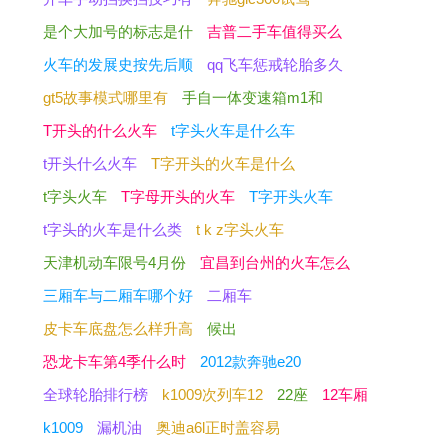
是个大加号的标志是什
吉普二手车值得买么
火车的发展史按先后顺
qq飞车惩戒轮胎多久
gt5故事模式哪里有
手自一体变速箱m1和
T开头的什么火车
t字头火车是什么车
t开头什么火车
T字开头的火车是什么
t字头火车
T字母开头的火车
T字开头火车
t字头的火车是什么类
t k z字头火车
天津机动车限号4月份
宜昌到台州的火车怎么
三厢车与二厢车哪个好
二厢车
皮卡车底盘怎么样升高
候出
恐龙卡车第4季什么时
2012款奔驰e20
全球轮胎排行榜
k1009次列车12
22座
12车厢
k1009
漏机油
奥迪a6l正时盖容易