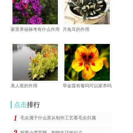
家里养福禄考有什么作用
月兔耳的作用
美人蕉的作用
旱金莲有毒吗可以家养吗
点击
排行
毛尖属于什么茶从制作工艺看毛尖归属
探索小度官网，智能生活的起点