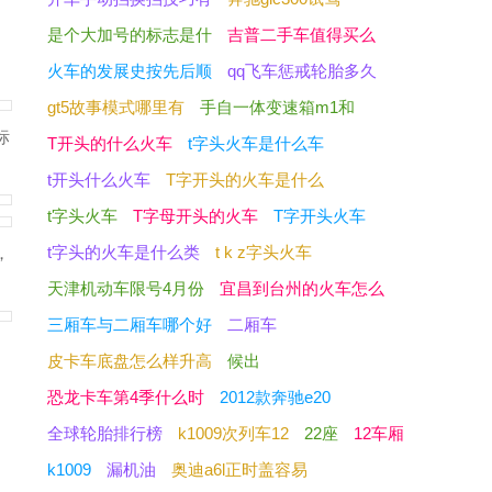
是个大加号的标志是什
吉普二手车值得买么
火车的发展史按先后顺
qq飞车惩戒轮胎多久
gt5故事模式哪里有
手自一体变速箱m1和
标
T开头的什么火车
t字头火车是什么车
t开头什么火车
T字开头的火车是什么
t字头火车
T字母开头的火车
T字开头火车
t字头的火车是什么类
t k z字头火车
，
天津机动车限号4月份
宜昌到台州的火车怎么
三厢车与二厢车哪个好
二厢车
皮卡车底盘怎么样升高
候出
恐龙卡车第4季什么时
2012款奔驰e20
全球轮胎排行榜
k1009次列车12
22座
12车厢
k1009
漏机油
奥迪a6l正时盖容易