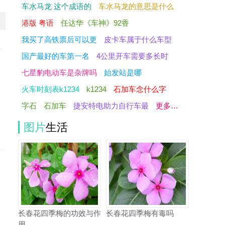
车水马龙 这个成语的
车水马龙的意思是什么
港版 粤语
任达华《车神》92香
我买了高铁票后可以更
皮卡车属于什么车型
少
国产最好的车第一名
4公里开车需要多长时
七星豹电动车是杂牌吗
始发站是哪
火车时刻表k1234
k1234
石加车念什么字
字石
石加车
捷安特电助力自行车最
更多…
图片
生活
长春花四季梅的功效与作
长春花四季梅有毒吗
用