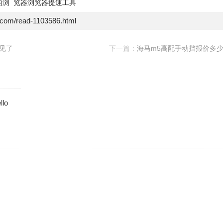
的浏
览器浏览器提速工具
e.com/read-1103586.html
见了
下一篇：
海马m5高配手动挡报价多
lo