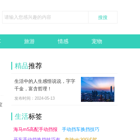
车
旅游
情感
宠物
精品
推荐
生活中的人生感悟说说，字字
千金，富含哲理！
发布时间：2024-05-13
度
生活
标签
海马m5高配手动挡报
手动挡车换挡技巧
开车手动挡换挡技巧有
奔驰glc300试驾