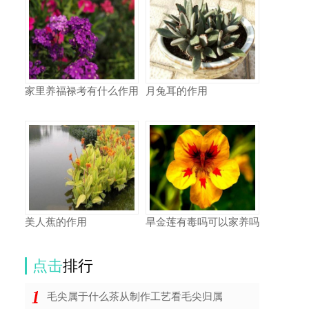
家里养福禄考有什么作用
月兔耳的作用
美人蕉的作用
旱金莲有毒吗可以家养吗
点击
排行
毛尖属于什么茶从制作工艺看毛尖归属