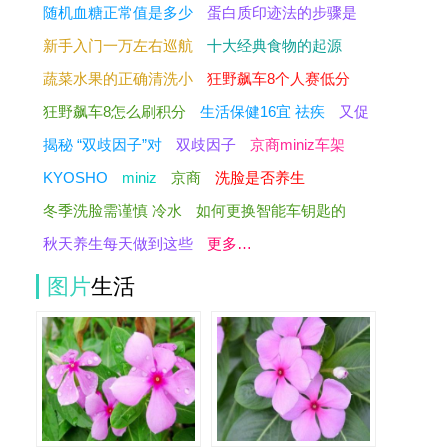
随机血糖正常值是多少
蛋白质印迹法的步骤是
新手入门一万左右巡航
十大经典食物的起源
蔬菜水果的正确清洗小
狂野飙车8个人赛低分
狂野飙车8怎么刷积分
生活保健16宜 祛疾
又促
揭秘 “双歧因子”对
双歧因子
京商miniz车架
KYOSHO
miniz
京商
洗脸是否养生
冬季洗脸需谨慎 冷水
如何更换智能车钥匙的
秋天养生每天做到这些
更多…
图片
生活