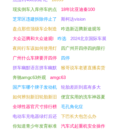
现实倒车入库停车的点
18年比亚迪秦100
芝罘区违建拆除停止了
斯柯达vision
盘点那些顶级车企制造
咋选新迈腾新途观等
大众迈腾和大众途观l
咋选
2024北京国际车展
夜间行车该如何使用灯
四广州开四停四的限行
广州什么车牌要开四停
四停
拼车幽默语言拼车幽默
猴哥说车老婆直播卖货
奔驰amgc63外观
amgc63
国产车哪个牌子发动机
轮胎差距到底有多大
如何辨别新旧轮胎新旧
便宜实用的洗车神器夏
全球性器官尺寸排行榜
毛孔角化症
电动车充电器绿灯后还
下巴长大包怎么办
你知道青少年发育标准
汽车式起重机安全操作