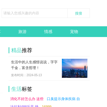
车
旅游
情感
宠物
精品
推荐
生活中的人生感悟说说，字字
千金，富含哲理！
发布时间：2024-05-13
生活
标签
消化不好怎么办 这些
口臭提示身体疾病 自
法拉利488乐高 绝
16999