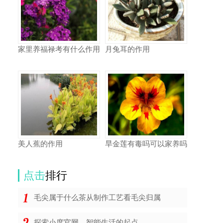
家里养福禄考有什么作用
月兔耳的作用
美人蕉的作用
旱金莲有毒吗可以家养吗
点击
排行
毛尖属于什么茶从制作工艺看毛尖归属
探索小度官网，智能生活的起点