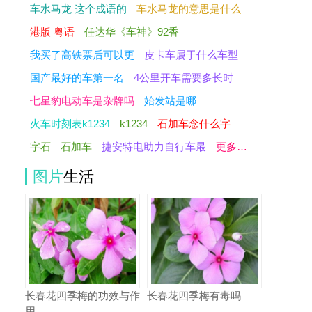
车水马龙 这个成语的
车水马龙的意思是什么
港版 粤语
任达华《车神》92香
我买了高铁票后可以更
皮卡车属于什么车型
国产最好的车第一名
4公里开车需要多长时
七星豹电动车是杂牌吗
始发站是哪
火车时刻表k1234
k1234
石加车念什么字
字石
石加车
捷安特电助力自行车最
更多…
图片
生活
长春花四季梅的功效与作
长春花四季梅有毒吗
用