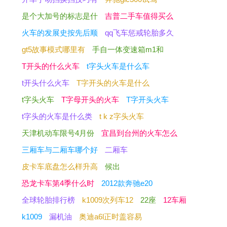
是个大加号的标志是什
吉普二手车值得买么
火车的发展史按先后顺
qq飞车惩戒轮胎多久
gt5故事模式哪里有
手自一体变速箱m1和
T开头的什么火车
t字头火车是什么车
t开头什么火车
T字开头的火车是什么
t字头火车
T字母开头的火车
T字开头火车
t字头的火车是什么类
t k z字头火车
天津机动车限号4月份
宜昌到台州的火车怎么
三厢车与二厢车哪个好
二厢车
皮卡车底盘怎么样升高
候出
恐龙卡车第4季什么时
2012款奔驰e20
全球轮胎排行榜
k1009次列车12
22座
12车厢
k1009
漏机油
奥迪a6l正时盖容易