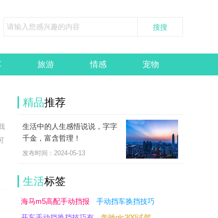
车
旅游
情感
宠物
精品
推荐
生活中的人生感悟说说，字字
我
千金，富含哲理！
可
发布时间：2024-05-13
生活
标签
海马m5高配手动挡报
手动挡车换挡技巧
开车手动挡换挡技巧有
奔驰glc300试驾