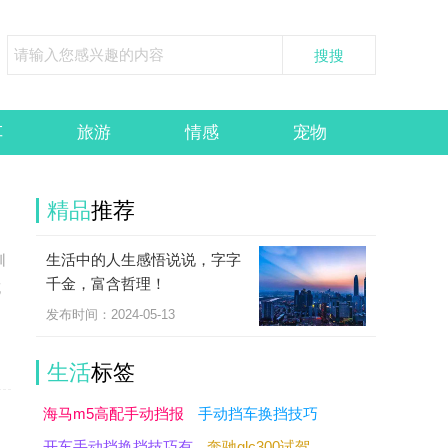
车
旅游
情感
宠物
精品
推荐
生活中的人生感悟说说，字字
训
千金，富含哲理！
充
发布时间：2024-05-13
生活
标签
海马m5高配手动挡报
手动挡车换挡技巧
开车手动挡换挡技巧有
奔驰glc300试驾