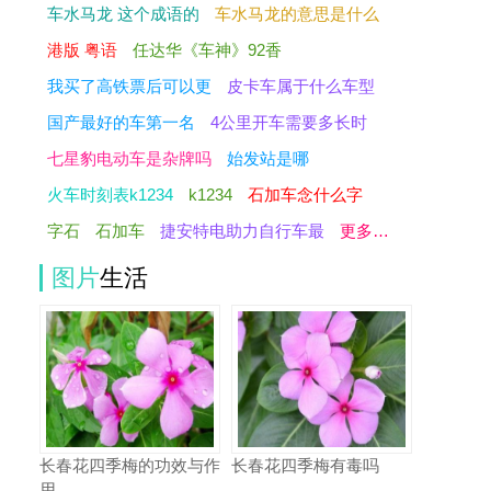
车水马龙 这个成语的
车水马龙的意思是什么
港版 粤语
任达华《车神》92香
我买了高铁票后可以更
皮卡车属于什么车型
国产最好的车第一名
4公里开车需要多长时
七星豹电动车是杂牌吗
始发站是哪
火车时刻表k1234
k1234
石加车念什么字
字石
石加车
捷安特电助力自行车最
更多…
图片
生活
长春花四季梅的功效与作
长春花四季梅有毒吗
用