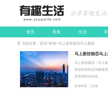
首页
美食
生活
娱乐
民俗
当前位置：
首页
>
标签
>
马上新技能⑤马上新技
马上新技能⑤马上
马上新技能⑤（马上新
练后的放松运动能使
足的放松运动会.....
发布时间：1月前