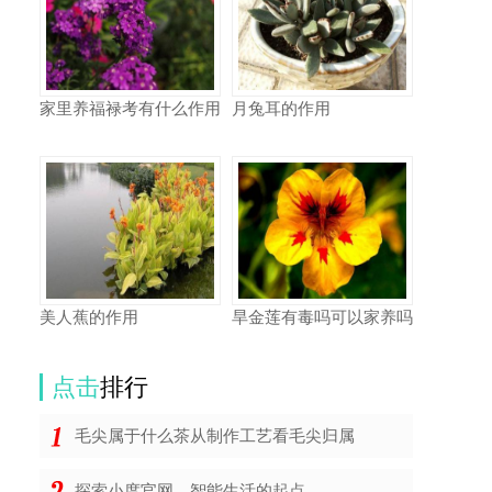
家里养福禄考有什么作用
月兔耳的作用
美人蕉的作用
旱金莲有毒吗可以家养吗
点击
排行
毛尖属于什么茶从制作工艺看毛尖归属
探索小度官网，智能生活的起点