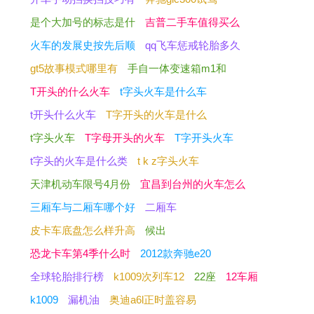
是个大加号的标志是什
吉普二手车值得买么
火车的发展史按先后顺
qq飞车惩戒轮胎多久
gt5故事模式哪里有
手自一体变速箱m1和
T开头的什么火车
t字头火车是什么车
t开头什么火车
T字开头的火车是什么
t字头火车
T字母开头的火车
T字开头火车
t字头的火车是什么类
t k z字头火车
天津机动车限号4月份
宜昌到台州的火车怎么
三厢车与二厢车哪个好
二厢车
皮卡车底盘怎么样升高
候出
恐龙卡车第4季什么时
2012款奔驰e20
全球轮胎排行榜
k1009次列车12
22座
12车厢
k1009
漏机油
奥迪a6l正时盖容易