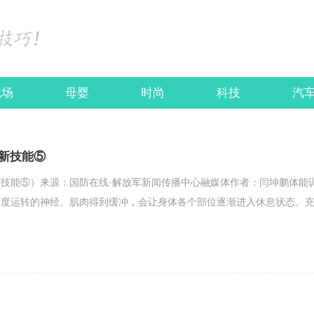
职场
母婴
时尚
科技
汽
新技能⑤
技能⑤）来源：国防在线·解放军新闻传播中心融媒体作者：闫坤鹏体能
高度运转的神经、肌肉得到缓冲，会让身体各个部位逐渐进入休息状态。