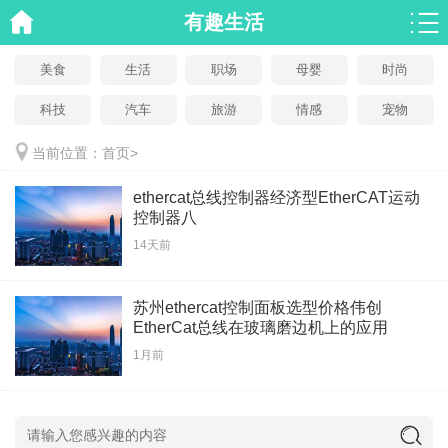
有趣生活
美食
生活
职场
母婴
时尚
科技
汽车
旅游
情感
宠物
当前位置：
首页
>
ethercat总线控制器经济型EtherCAT运动
控制器八
14天前
苏州ethercat控制面板选型价格伟创
EtherCat总线在玻璃磨边机上的应用
1月前