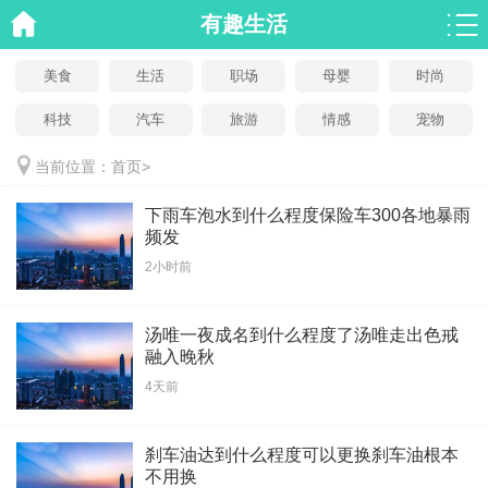
有趣生活
美食
生活
职场
母婴
时尚
科技
汽车
旅游
情感
宠物
当前位置：
首页
>
下雨车泡水到什么程度保险车300各地暴雨
频发
2小时前
汤唯一夜成名到什么程度了汤唯走出色戒
融入晚秋
4天前
刹车油达到什么程度可以更换刹车油根本
不用换