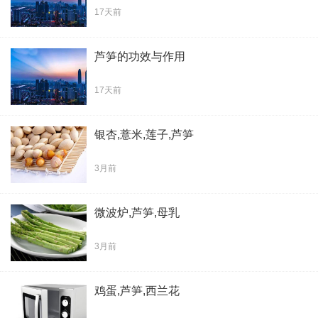
17天前
芦笋的功效与作用
17天前
银杏,薏米,莲子,芦笋
3月前
微波炉,芦笋,母乳
3月前
鸡蛋,芦笋,西兰花