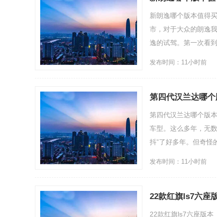
新朗逸哪个版本值得
市，对于大众的朗逸我
逸的试驾。第一次看到全新
发布时间：11小时前
第四代汉兰达哪个
第四代汉兰达哪个版本
车型。这么多年，无数
抖”了好多年。但奇怪的是
发布时间：11小时前
22款红旗ls7六座
22款红旗ls7六座版