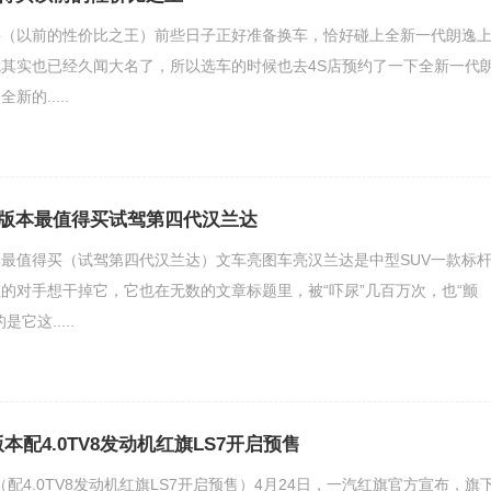
买（以前的性价比之王）前些日子正好准备换车，恰好碰上全新一代朗逸
其实也已经久闻大名了，所以选车的时候也去4S店预约了一下全新一代
的.....
版本最值得买试驾第四代汉兰达
最值得买（试驾第四代汉兰达）文车亮图车亮汉兰达是中型SUV一款标
的对手想干掉它，它也在无数的文章标题里，被“吓尿”几百万次，也“颤
它这.....
版本配4.0TV8发动机红旗LS7开启预售
本（配4.0TV8发动机红旗LS7开启预售）4月24日，一汽红旗官方宣布，旗