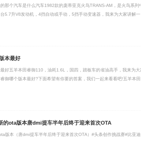
的那个汽车是什么汽车1982款的庞蒂亚克火鸟TRANS-AM，是火鸟系列
台5.7升V8发动机，4挡自动或手动，5挡手动变速器，我来为大家讲解一
版本最好
最好五羊本田睿御110，油耗1.6L，国四，踏板车的省油高手，我来为大
睿御哪个版本最好?下面希望有你要的答案，我们一起来看看吧!五羊本田
新的ota版本唐dmi提车半年后终于迎来首次OTA
ota版本（唐dmi提车半年后终于迎来首次OTA）#头条创作挑战赛#比亚迪