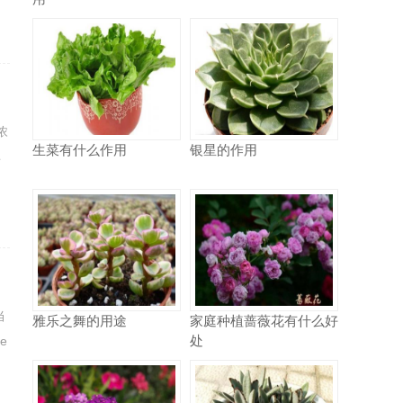
浓
生菜有什么作用
银星的作用
非
当
雅乐之舞的用途
家庭种植蔷薇花有什么好
处
e