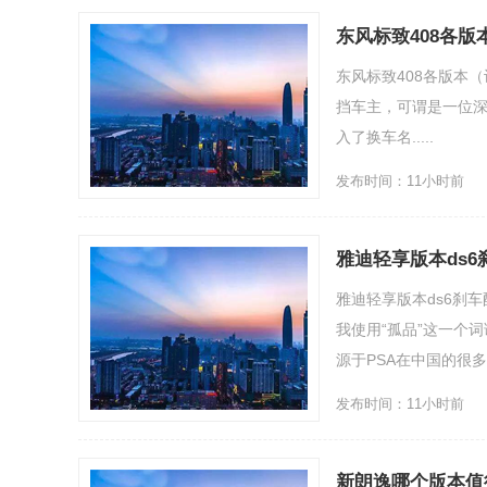
东风标致408各
东风标致408各版本（
挡车主，可谓是一位深
入了换车名.....
发布时间：11小时前
雅迪轻享版本ds
雅迪轻享版本ds6刹
我使用“孤品”这一个
源于PSA在中国的很多营销
发布时间：11小时前
新朗逸哪个版本值