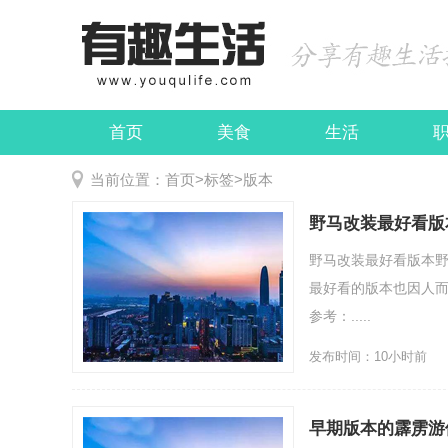
首页
美食
生活
娱乐
民俗
当前位置：
首页
>
标签
>
版本
野马改装最好看版
野马改装最好看版本
最好看的版本也因人
参考：.....
发布时间：10小时前
早期版本的霹雳游