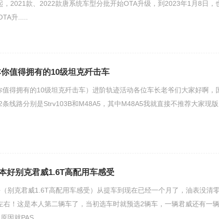
起，2021款、2022款唐系统车型分批开始OTA升级，到2023年1月8日，
升.....
本你值得拥有的10级坦克歼击车
本你值得拥有的10级坦克歼击车）进阶轨迹活动各位车长老爷们大家好啊，
条线路分别是Strv103B和M48A5，其中M48A5我就直接不推荐大家现版
本好别克君威1.6T高配用车感受
（别克君威1.6T高配用车感受）从提车到现在已经一个月了，油表没清
6左右！这是本人第二辆车了，当初选车时就预选2辆车，一辆君威还有一
就PAS.....