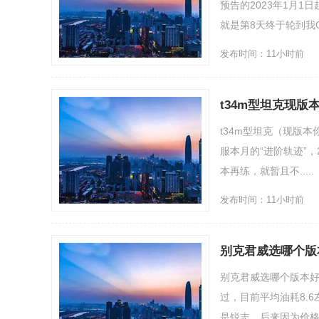
预告的2023年1月1日
就是第8天终于轮到我OTA
发布时间：11小时前
t34m型坦克现版
t34m型坦克（现版
服本月的“进阶轨迹”，2
本再练，就暂且不.....
发布时间：11小时前
别克君威选哪个版
别克君威选哪个版本好
过，目前平均油耗8.
是锐志。后来因为价格原因