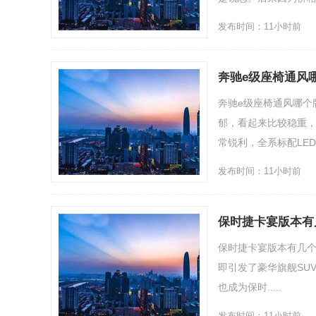
发布时间：11小时前
奔驰e级座椅通风
奔驰e级座椅通风哪个
郁，看起来比较稳重
常锐利，全系标配LED灯
发布时间：11小时前
保时捷卡宴版本有
保时捷卡宴版本有几个（
即引发了豪华旗舰SUV
也成为保时.....
发布时间：11小时前