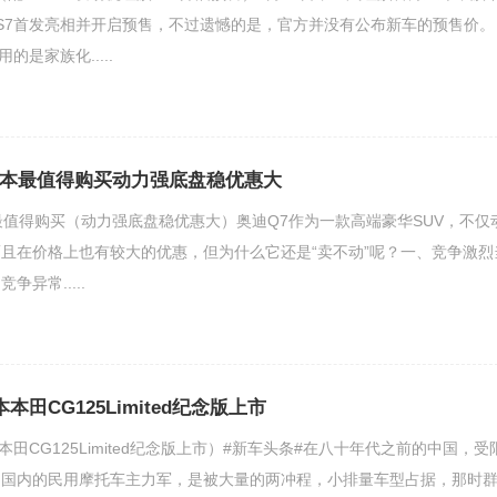
LS7首发亮相并开启预售，不过遗憾的是，官方并没有公布新车的预售价。
的是家族化.....
版本最值得购买动力强底盘稳优惠大
最值得购买（动力强底盘稳优惠大）奥迪Q7作为一款高端豪华SUV，不仅
且在价格上也有较大的优惠，但为什么它还是“卖不动”呢？一、竞争激烈
争异常.....
本田CG125Limited纪念版上市
（本田CG125Limited纪念版上市）#新车头条#在八十年代之前的中国，受
，国内的民用摩托车主力军，是被大量的两冲程，小排量车型占据，那时