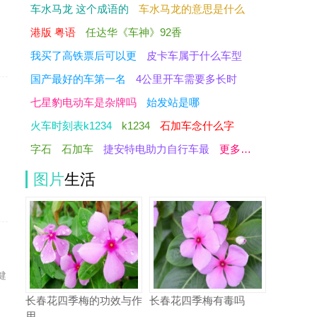
车水马龙 这个成语的
车水马龙的意思是什么
港版 粤语
任达华《车神》92香
我买了高铁票后可以更
皮卡车属于什么车型
国产最好的车第一名
4公里开车需要多长时
七星豹电动车是杂牌吗
始发站是哪
火车时刻表k1234
k1234
石加车念什么字
，
字石
石加车
捷安特电助力自行车最
更多…
图片
生活
健
长春花四季梅的功效与作
长春花四季梅有毒吗
用