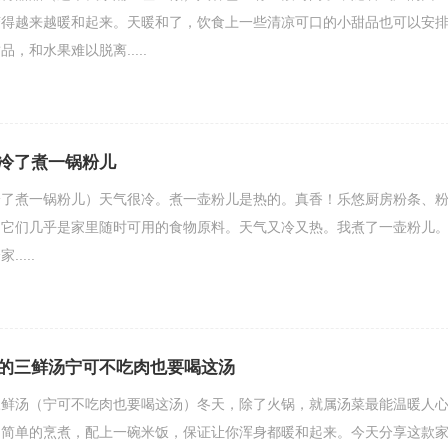
变得越来越暖和起来。天暖和了，饮食上一些清凉可口的小甜品也可以安
，和水果难以脱离.....
冷了煮一锅粉儿
冷了煮一锅粉儿）天气很冷。煮一壶粉儿是热的。真香！乐悠厨房粉条、
。它们几乎是家里随时可用的食物原料。天气又冷又热。我煮了一壶粉儿
....
的三鲜汤宁可不吃肉也要喝这汤
三鲜汤（宁可不吃肉也要喝这汤）冬天，除了火锅，就属汤菜最能温暖人
，简单的烹煮，配上一碗米饭，保证让你浑身都暖和起来。今天分享这款