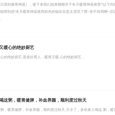
日里的驱寒神器），接下来我们就来聊聊关于冬天暖胃神器推荐?以下内
能帮到您!冬天暖胃神器推荐粉色的锅实在是太漂亮了喂~舍不得用啊~话
.
又暖心的绝妙厨艺
心的绝妙厨艺,星座好男人，暖胃又暖,心的绝妙厨艺...
喝这粥，暖胃健脾，补血养颜，顺利度过秋天
粥，暖胃健脾，补血养颜，顺利度过秋天,天冷了，多给家人喝这,粥，暖