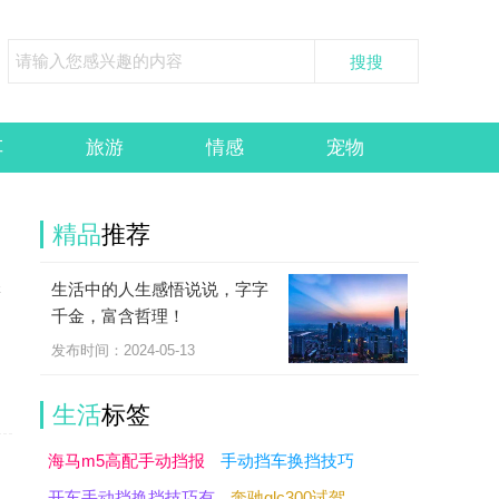
车
旅游
情感
宠物
精品
推荐
生活中的人生感悟说说，字字
样
千金，富含哲理！
多
发布时间：2024-05-13
生活
标签
海马m5高配手动挡报
手动挡车换挡技巧
开车手动挡换挡技巧有
奔驰glc300试驾