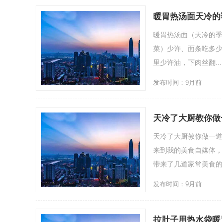
暖胃热汤面天冷的
暖胃热汤面（天冷的季
菜）少许、面条吃多少
里少许油，下肉丝翻....
发布时间：9月前
天冷了大厨教你做
天冷了大厨教你做一道
来到我的美食自媒体，
带来了几道家常美食的做
发布时间：9月前
拉肚子用热水袋暖