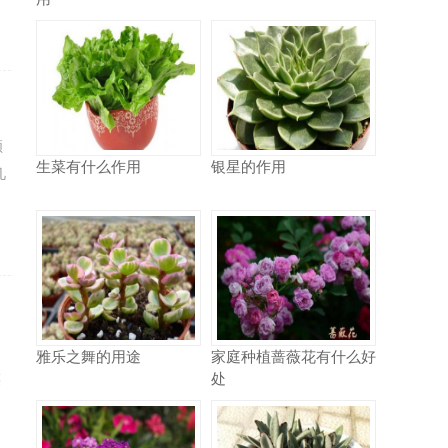
领
生菜有什么作用
银星的作用
几
汤
雅乐之舞的用途
家庭种植蔷薇花有什么好
处
菜