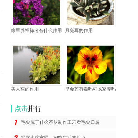
家里养福禄考有什么作用
月兔耳的作用
，
之
美人蕉的作用
旱金莲有毒吗可以家养吗
有
有
点击
排行
毛尖属于什么茶从制作工艺看毛尖归属
探索小度官网，智能生活的起点