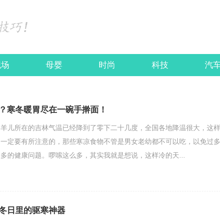
职场
母婴
时尚
科技
汽
？寒冬暖胃尽在一碗手擀面！
，羊儿所在的吉林气温已经降到了零下二十几度，全国各地降温很大，这
是一定要有所注意的，那些寒凉食物不管是男女老幼都不可以吃，以免过
多的健康问题。啰嗦这么多，其实我就是想说，这样冷的天...
冬日里的驱寒神器