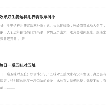
效果好生姜这样用养胃散寒补阳
果好（生姜这样用养胃散寒补阳）这几天温度骤降，连岭南都成功入冬了
天的，人们进补的热情日渐高涨，脾胃压力山大，难免会遇到腹胀、腹痛
还开胃，“厨.....
每日一膳五味对五脏
每日一膳五味对五脏）饮食小知识：五味对五脏大家有没有发现，身边会
很固定，特别喜欢吃某一种口味的食物，比如有人特爱吃辣，无辣不欢，
….....