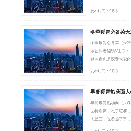
发布时间：9月前
冬季暖胃必备菜天
冬季暖胃必备菜（天冷
域创作者锦绣V山东：
道美食也是深受大家的喜.
发布时间：9月前
早餐暖胃热汤面大
早餐暖胃热汤面（大
面特别爽，吃了暖和
肉丝面，吃着热乎乎，暖胃
发布时间：9月前