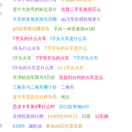
容
是个大加号的标志是什
吉普二手车值得买么
说
火车的发展史按先后顺
qq飞车惩戒轮胎多久
gt5故事模式哪里有
手自一体变速箱m1和
T开头的什么火车
t字头火车是什么车
t开头什么火车
T字开头的火车是什么
t字头火车
T字母开头的火车
T字开头火车
t字头的火车是什么类
t k z字头火车
天津机动车限号4月份
宜昌到台州的火车怎么
三厢车与二厢车哪个好
二厢车
皮卡车底盘怎么样升高
候出
恐龙卡车第4季什么时
2012款奔驰e20
全球轮胎排行榜
k1009次列车12
22座
12车厢
胃
k1009
漏机油
奥迪a6l正时盖容易