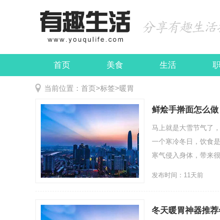
首页
美食
生活
娱乐
民俗
当前位置：
首页
>
标签
>
暖胃
鲜烩手擀面怎么做
马上就是大雪节气了
一个寒冷冬日，饮食
寒气侵入身体，带来很
发布时间：11天前
冬天暖胃神器推荐