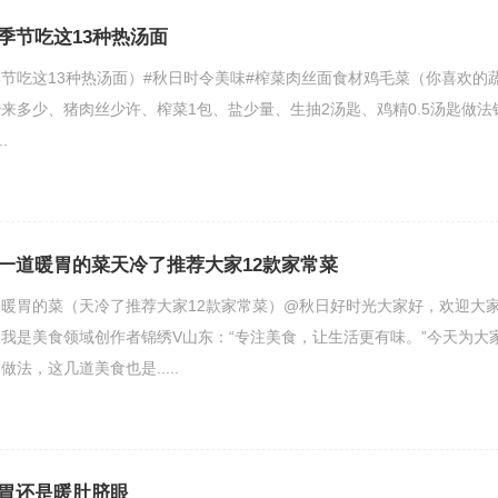
季节吃这13种热汤面
节吃这13种热汤面）#秋日时令美味#榨菜肉丝面食材鸡毛菜（你喜欢的
来多少、猪肉丝少许、榨菜1包、盐少量、生抽2汤匙、鸡精0.5汤匙做法
.
一道暖胃的菜天冷了推荐大家12款家常菜
暖胃的菜（天冷了推荐大家12款家常菜）@秋日好时光大家好，欢迎大
我是美食领域创作者锦绣V山东：“专注美食，让生活更有味。”今天为大
法，这几道美食也是.....
胃还是暖肚脐眼