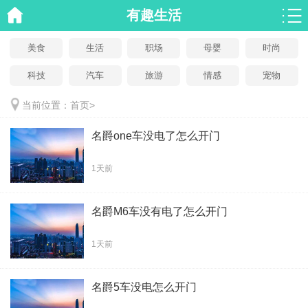
有趣生活
美食
生活
职场
母婴
时尚
科技
汽车
旅游
情感
宠物
当前位置：
首页
>
名爵one车没电了怎么开门
1天前
名爵M6车没有电了怎么开门
1天前
名爵5车没电怎么开门