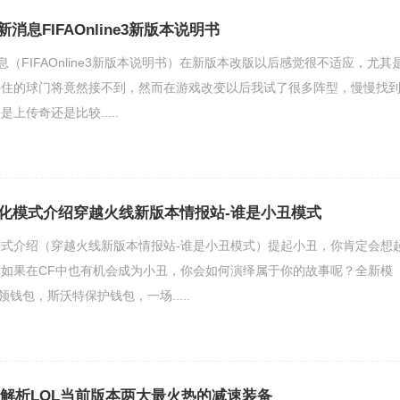
网最新消息FIFAOnline3新版本说明书
网最新消息（FIFAOnline3新版本说明书）在新版本改版以后感觉很不适应，尤其
接住的球门将竟然接不到，然而在游戏改变以后我试了很多阵型，慢慢找
上传奇还是比较.....
化模式介绍穿越火线新版本情报站-谁是小丑模式
式介绍（穿越火线新版本情报站-谁是小丑模式）提起小丑，你肯定会想
如果在CF中也有机会成为小丑，你会如何演绎属于你的故事呢？全新模
领钱包，斯沃特保护钱包，一场.....
装解析LOL当前版本两大最火热的减速装备