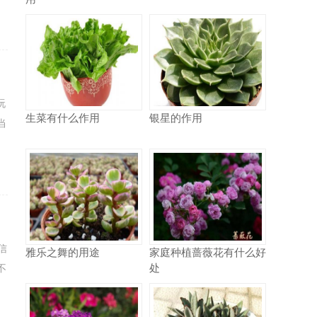
玩
生菜有什么作用
银星的作用
当
信
雅乐之舞的用途
家庭种植蔷薇花有什么好
处
不