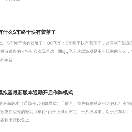
车有什么S车终于快有着落了
什么（S车终于快有着落了）QQ飞车：S车终于快有着落了，这两款车满足
时有很多的人特别喜欢玩游戏，而QQ飞车这款游戏是不少玩家的首选，
型.....
驾驶模拟器最新版本通勤开启作弊模式
驶模拟器最新版本（通勤开启作弊模式）「前言」首先特别感谢张大妈和厂家的
款仍在众筹的微动力车轮~由于上班距离短，十八线城市，对于汽车我并
种出行设备上.....