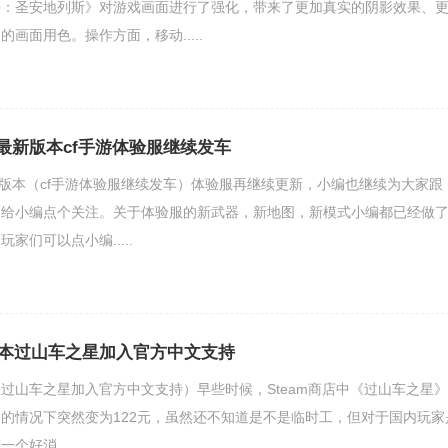
手：圣安地列斯》对游戏画面进行了强化，带来了更加真实的阴影效果、
画面用色。操作方面，移动.....
最新版本cf手游体验服继续发车
新版本（cf手游体验服继续发车）体验服再继续更新，小编也继续为大家跟
，给小编点个关注。关于体验服的新武器，新地图，新模式小编都已经做
家们可以点小编.....
本过山车之星加入官方中文支持
过山车之星加入官方中文支持）早些时候，Steam商店中《过山车之星》
的情况下突然变为122元，虽然还不知道是不是临时工，但对于国内玩家
好消.....