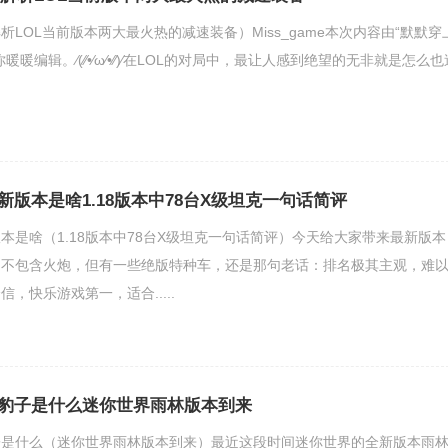
解析LOL当前版本两大最火热的减速装备）Miss_game本次内容由“默默穿
暖编辑。⁄(⁄⁄•⁄ω⁄•⁄⁄)⁄在LOL的对局中，最让人感到绝望的无非就是怎么也
版本是啥1.18版本中78台X级坦克一句话简评
本是啥（1.18版本中78台X级坦克一句话简评）今天给大家带来最新版本
车天梯，不包含火炮，但有一些绝版特种车，还是那句老话：排名极其主观，难
，快乐游戏第一，适合.....
豹子是什么迷你世界雨林版本到来
子是什么（迷你世界雨林版本到来）最近这段时间迷你世界的全新版本雨