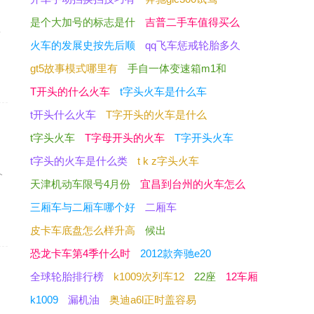
是个大加号的标志是什
吉普二手车值得买么
多
火车的发展史按先后顺
qq飞车惩戒轮胎多久
gt5故事模式哪里有
手自一体变速箱m1和
T开头的什么火车
t字头火车是什么车
t开头什么火车
T字开头的火车是什么
t字头火车
T字母开头的火车
T字开头火车
t字头的火车是什么类
t k z字头火车
个
天津机动车限号4月份
宜昌到台州的火车怎么
三厢车与二厢车哪个好
二厢车
皮卡车底盘怎么样升高
候出
恐龙卡车第4季什么时
2012款奔驰e20
全球轮胎排行榜
k1009次列车12
22座
12车厢
k1009
漏机油
奥迪a6l正时盖容易