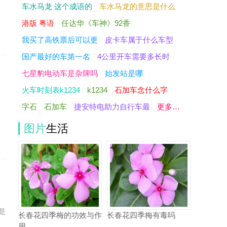
更
车水马龙 这个成语的
车水马龙的意思是什么
港版 粤语
任达华《车神》92香
我买了高铁票后可以更
皮卡车属于什么车型
国产最好的车第一名
4公里开车需要多长时
七星豹电动车是杂牌吗
始发站是哪
火车时刻表k1234
k1234
石加车念什么字
字石
石加车
捷安特电助力自行车最
更多…
了
图片
生活
是
长春花四季梅的功效与作
长春花四季梅有毒吗
用