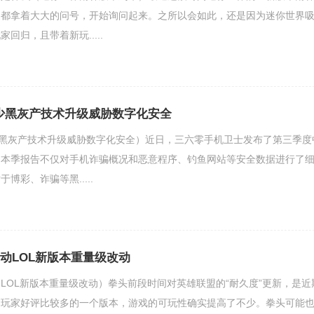
家都拿着大大的问号，开始询问起来。之所以会如此，还是因为迷你世界
回归，且带着新玩.....
多少黑灰产技术升级威胁数字化安全
（黑灰产技术升级威胁数字化安全）近日，三六零手机卫士发布了第三季度
，本季报告不仅对手机诈骗概况和恶意程序、钓鱼网站等安全数据进行了
博彩、诈骗等黑.....
变动LOL新版本重量级改动
动（LOL新版本重量级改动）拳头前段时间对英雄联盟的“耐久度”更新，是近
到玩家好评比较多的一个版本，游戏的可玩性确实提高了不少。拳头可能