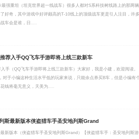
版本最强重坦（坦克世界超一线战车）很多人都对S系科技树线路上的那两辆
了好奇，其中游戏中好评颇高的T-10线上的顶级战车更是引人注目，许
车会是谁，日.....
本推荐入手QQ飞车手游即将上线三款新车
荐入手（QQ飞车手游即将上线三款新车）大家好，我是小建，欢迎阅读。
，对于小编这种生活水平低的玩家来说，只能余点券买B车，但是小编有
钱将毫无意义，天美为.....
列斯最新版本侠盗猎车手圣安地列斯Grand
最新版本（侠盗猎车手圣安地列斯Grand）【侠盗猎车手：圣安地列斯游