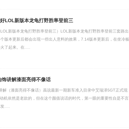
最好LOL新版本龙龟打野胜率登前三
好（LOL新版本龙龟打野胜率登前三）LOL新版本龙龟打野胜率登前三套路出
个版本更新后都会出现一些出人意料的效果，7.14版本更新后，在坐冷
了起来。在.....
内饰讲解漆面亮得不像话
讲解（漆面亮得不像话）虽说最新一期新车准入目录中艾瑞泽5GT正式现
DI发动机依然是老款的，但在这个颜值说话的时代，第一眼的重要性自是不言
....