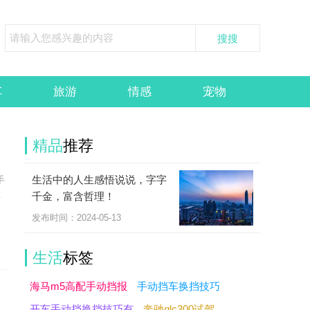
车
旅游
情感
宠物
精品
推荐
生活中的人生感悟说说，字字
手
千金，富含哲理！
时
发布时间：2024-05-13
生活
标签
海马m5高配手动挡报
手动挡车换挡技巧
开车手动挡换挡技巧有
奔驰glc300试驾