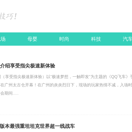
职场
母婴
时尚
科技
汽
本介绍享受指尖极速新体验
绍（享受指尖极速新体验）以“极速梦想，一触即发”为主题的《QQ飞车》
节在广州太古仓开幕！在广州的炎炎烈日下，现场的玩家热情不减，入场
间.....
年新版本最强重坦坦克世界超一线战车