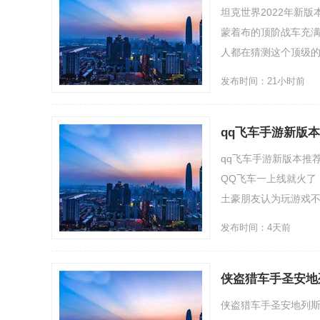
坦克世界2022年新
蒙着布的顶阶战车充满
人都在猜测这个顶级的战
发布时间：21小时前
qq飞车手游新版
qq飞车手游新版本推
QQ飞车一上线就火了
土豪朋友认为玩游戏不花
发布时间：4天前
侠盗猎车手圣安地
侠盗猎车手圣安地列斯