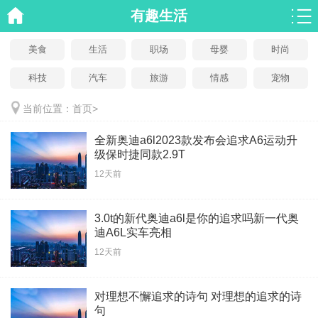
有趣生活
美食
生活
职场
母婴
时尚
科技
汽车
旅游
情感
宠物
当前位置：
首页
>
全新奥迪a6l2023款发布会追求A6运动升
级保时捷同款2.9T
12天前
3.0t的新代奥迪a6l是你的追求吗新一代奥
迪A6L实车亮相
12天前
对理想不懈追求的诗句 对理想的追求的诗
句