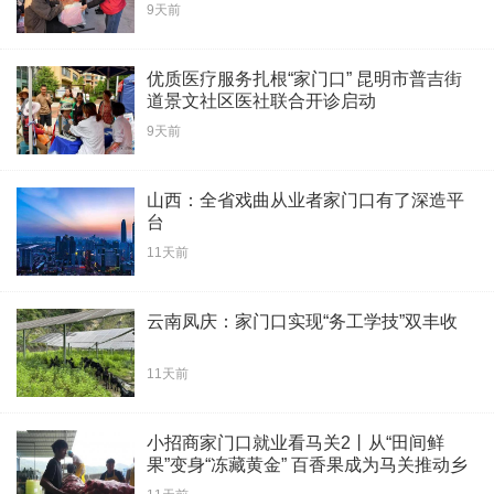
9天前
优质医疗服务扎根“家门口” 昆明市普吉街
道景文社区医社联合开诊启动
9天前
山西：全省戏曲从业者家门口有了深造平
台
11天前
云南凤庆：家门口实现“务工学技”双丰收
11天前
小招商家门口就业看马关2丨从“田间鲜
果”变身“冻藏黄金” 百香果成为马关推动乡
村振兴的“甜蜜产业”