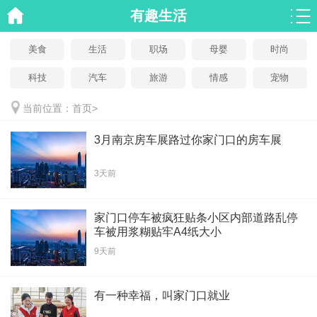
有趣生活
美食
生活
职场
母婴
时尚
科技
汽车
旅游
情感
宠物
当前位置：
首页
>
3月南京房车展路过你家门口的房车展
3天前
家门口停车被疯狂贴条小区内部道路乱停
车被用浆糊贴牢A4纸大小
9天前
有一种幸福，叫家门口就业