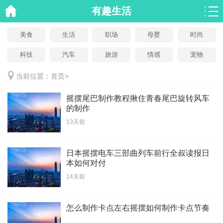
有趣生活
美食
生活
职场
母婴
时尚
科技
汽车
旅游
情感
宠物
当前位置：
首页
>
摇摆尾巴制作教程揪住青春尾巴旋转风车
的制作
13天前
日本摇摆电车三部曲列车前行全叔读报日
本如何对付
14天前
怎么制作卡点左右摇摆如何制作卡点节奏