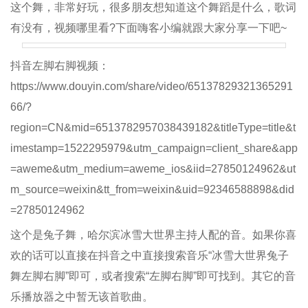
这个舞，非常好玩，很多朋友想知道这个舞蹈是什么，歌词
有没有，视频哪里看?下面嗨客小编就跟大家分享一下吧~
抖音左脚右脚视频：
https://www.douyin.com/share/video/65137829321365291
66/?
region=CN&mid=6513782957038439182&titleType=title&t
imestamp=1522295979&utm_campaign=client_share&app
=aweme&utm_medium=aweme_ios&iid=27850124962&ut
m_source=weixin&tt_from=weixin&uid=92346588898&did
=27850124962
这个是兔子舞，哈尔滨冰雪大世界主持人配的音。如果你喜
欢的话可以直接在抖音之中直接搜索音乐“冰雪大世界兔子
舞左脚右脚”即可，或者搜索“左脚右脚”即可找到。其它的音
乐播放器之中暂无该首歌曲。