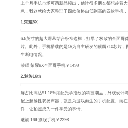
上个月手机市场可谓新品频出，估计很多朋友都想趁着大
急，我这就给大家整理了四款价格由低到高的四款手机，
1.荣耀8X
6.5英寸的超大屏幕结合极窄边框，打早了极致的全面屏体
片。此外，手机搭载的是华为自主研发的麒麟710芯片，
生断电情况。
荣耀 荣耀8X全面屏手机￥1499
2.魅族16th
屏占比高达91.18%搭配光学指纹的科技潮品，外观设
配上超越性双扬声器，就是为游戏而生的手机配置。而在拍照
件，让拍照成为一件享受的事情。
魅族 16th旗舰手机￥2298