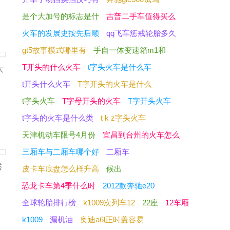
是个大加号的标志是什
吉普二手车值得买么
火车的发展史按先后顺
qq飞车惩戒轮胎多久
gt5故事模式哪里有
手自一体变速箱m1和
T开头的什么火车
t字头火车是什么车
大
t开头什么火车
T字开头的火车是什么
t字头火车
T字母开头的火车
T字开头火车
t字头的火车是什么类
t k z字头火车
天津机动车限号4月份
宜昌到台州的火车怎么
三厢车与二厢车哪个好
二厢车
搭
皮卡车底盘怎么样升高
候出
恐龙卡车第4季什么时
2012款奔驰e20
全球轮胎排行榜
k1009次列车12
22座
12车厢
k1009
漏机油
奥迪a6l正时盖容易