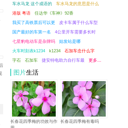
车水马龙 这个成语的
车水马龙的意思是什么
港版 粤语
任达华《车神》92香
，
我买了高铁票后可以更
皮卡车属于什么车型
国产最好的车第一名
4公里开车需要多长时
七星豹电动车是杂牌吗
始发站是哪
火车时刻表k1234
k1234
石加车念什么字
字石
石加车
捷安特电助力自行车最
更多…
后
图片
生活
现
长春花四季梅的功效与作
长春花四季梅有毒吗
少
用