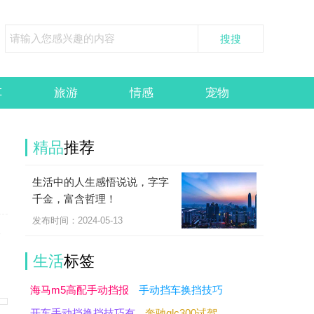
车
旅游
情感
宠物
精品
推荐
生活中的人生感悟说说，字字
千金，富含哲理！
发布时间：2024-05-13
个
生活
标签
海马m5高配手动挡报
手动挡车换挡技巧
开车手动挡换挡技巧有
奔驰glc300试驾