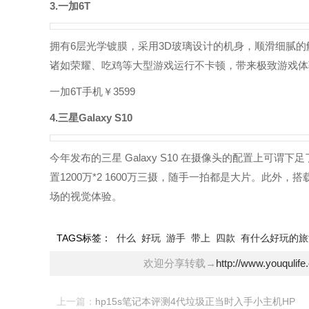
3.一加6T
拥有6层光学镀膜，采用3D玻璃设计的机身，顺滑细腻的
诸如荣耀、吃鸡等大型游戏运行不卡顿，带来极致游戏体验
一加6T手机￥3599
4.三星Galaxy S10
今年发布的三星 Galaxy S10 在摄像头的配置上可谓
置1200万*2 1600万三摄，随手一拍都是大片。此外
场的视觉体验。
TAGS标签：
什么
好玩
游手
带上
四款
有什么好玩的旅
欢迎分享转载→
http://www.youqulif
上一篇：
hp15s笔记本评测4代垃圾正当时入手小主机HP