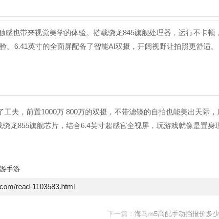
触感也带来视觉美学的体验。搭载骁龙845旗舰处理器，运行不卡顿
。6.41英寸的全面屏配备了智能AI双摄，开阔视野让拍照更舒适。
下足了工夫，前置1000万 800万的双摄，不带滤镜的自拍也能美出天际，
，搭载骁龙855旗舰芯片，结合6.4英寸超感官全视屏，玩游戏就像是置身
游手游
e.com/read-1103583.html
下一篇：
海马m5高配手动挡报价多