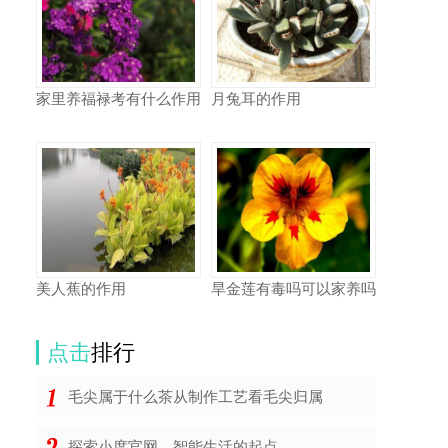
家里养福禄考有什么作用
月兔耳的作用
美人蕉的作用
旱金莲有毒吗可以家养吗
点击
排行
毛尖属于什么茶从制作工艺看毛尖归属
探索小度官网，智能生活的起点