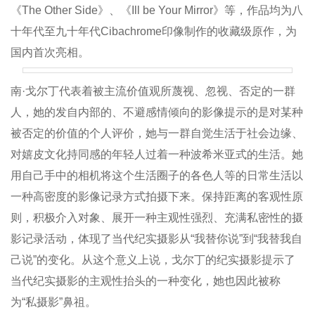
《The Other Side》、《Ill be Your Mirror》等，作品均为八
十年代至九十年代Cibachrome印像制作的收藏级原作，为
国内首次亮相。
南·戈尔丁代表着被主流价值观所蔑视、忽视、否定的一群
人，她的发自内部的、不避感情倾向的影像提示的是对某种
被否定的价值的个人评价，她与一群自觉生活于社会边缘、
对嬉皮文化持同感的年轻人过着一种波希米亚式的生活。她
用自己手中的相机将这个生活圈子的各色人等的日常生活以
一种高密度的影像记录方式拍摄下来。保持距离的客观性原
则，积极介入对象、展开一种主观性强烈、充满私密性的摄
影记录活动，体现了当代纪实摄影从“我替你说”到“我替我自
己说”的变化。从这个意义上说，戈尔丁的纪实摄影提示了
当代纪实摄影的主观性抬头的一种变化，她也因此被称
为“私摄影”鼻祖。