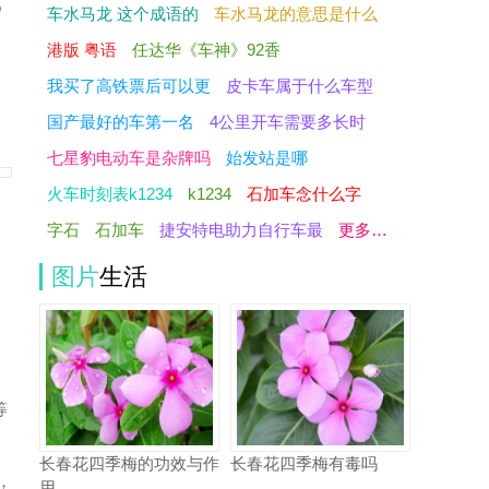
o
车水马龙 这个成语的
车水马龙的意思是什么
港版 粤语
任达华《车神》92香
我买了高铁票后可以更
皮卡车属于什么车型
国产最好的车第一名
4公里开车需要多长时
七星豹电动车是杂牌吗
始发站是哪
火车时刻表k1234
k1234
石加车念什么字
字石
石加车
捷安特电助力自行车最
更多…
图片
生活
和
等
长春花四季梅的功效与作
长春花四季梅有毒吗
，
用