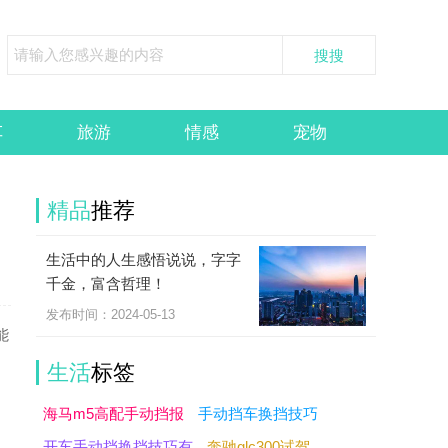
车
旅游
情感
宠物
精品
推荐
生活中的人生感悟说说，字字
千金，富含哲理！
发布时间：2024-05-13
能
生活
标签
海马m5高配手动挡报
手动挡车换挡技巧
开车手动挡换挡技巧有
奔驰glc300试驾