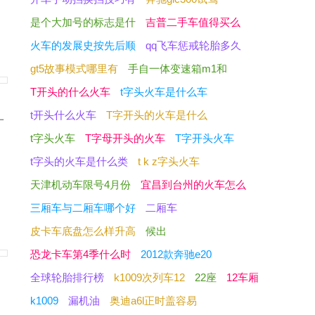
是个大加号的标志是什
吉普二手车值得买么
火车的发展史按先后顺
qq飞车惩戒轮胎多久
gt5故事模式哪里有
手自一体变速箱m1和
T开头的什么火车
t字头火车是什么车
；
t开头什么火车
T字开头的火车是什么
一
t字头火车
T字母开头的火车
T字开头火车
t字头的火车是什么类
t k z字头火车
，
天津机动车限号4月份
宜昌到台州的火车怎么
三厢车与二厢车哪个好
二厢车
皮卡车底盘怎么样升高
候出
恐龙卡车第4季什么时
2012款奔驰e20
全球轮胎排行榜
k1009次列车12
22座
12车厢
k1009
漏机油
奥迪a6l正时盖容易