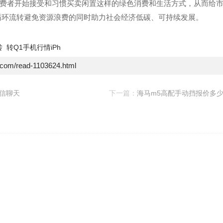
费者开始接受和习惯买卖闲置这样的绿色消费和生活方式，从而给
循环流转避免资源浪费的同时助力社会经济低碳、可持续发展。
转
转Q1手机行情iPh
e.com/read-1103624.html
信聊天
下一篇：
海马m5高配手动挡报价多