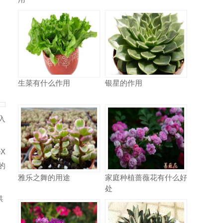
动
的
生菜有什么作用
银星的作用
入
X
的
雅乐之舞的用途
家庭种植蔷薇花有什么好
处
供