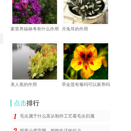
市
家里养福禄考有什么作用
月兔耳的作用
少
美人蕉的作用
旱金莲有毒吗可以家养吗
点击
排行
毛尖属于什么茶从制作工艺看毛尖归属
探索小度官网，智能生活的起点