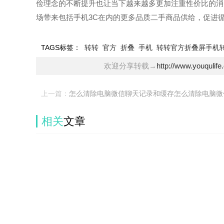
俭理念的不断提升也让当下越来越多更加注重性价比的消
场带来包括手机3C在内的更多品质二手商品供给，促进
TAGS标签：
转转
官方
折叠
手机
转转官方折叠屏手机
欢迎分享转载→
http://www.youqulif
上一篇：
怎么清除电脑微信聊天记录和缓存怎么清除电脑微
记录和缓存
相关
文章