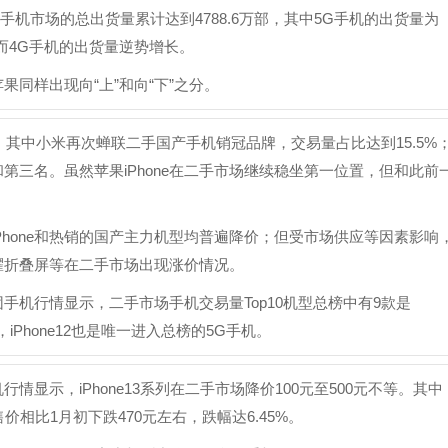
机市场的总出货量累计达到4788.6万部，其中5G手机的出货量为
，而4G手机的出货量逆势增长。
同样出现向“上”和向“下”之分。
其中小米再次蝉联二手国产手机销冠品牌，交易量占比达到15.5%
在第二和第三名。虽然苹果iPhone在二手市场继续稳坐第一位置，但和此前
Phone和热销的国产主力机型均普遍降价；但受市场供应等因素影响
和荣耀折叠屏等在二手市场出现涨价情况。
团手机行情显示，二手市场手机交易量Top10机型总榜中有9款是
霸榜三甲，iPhone12也是唯一进入总榜的5G手机。
行情显示，iPhone13系列在二手市场降价100元至500元不等。其中
售价相比1月初下跌470元左右，跌幅达6.45%。