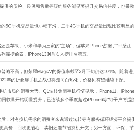
提供的质检、质保和售后等履约服务能显著提升交易信任度，也带
场的5G手机交易量也小幅下滑，二手4G手机的交易量出现比较明显
是苹果、小米和华为三家的“主场”，但苹果iPhone占据了“半壁江
2系列霸榜前四，iPhone13则首次入榜排名第五。
遍不高，但荣耀MagicV的保值率截至3月下旬仍达104%。随着进
品，2022年的折叠屏手机之战也将走向白热化，价格则有望继续下探。
场的消费大势。Q1转转集团手机行情显示，iPhone11、iPhone
的回收量开始明显提升，已连续多个季度超过iPhone6等“钉子户”机型
代后，对有换机需求的消费者来说通过转转等有服务循环经济平台提
出更高价，回收更省心，卖旧还能节省换机开支；另一方面，环保、节