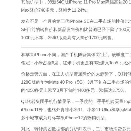
其他机型中，99新64G版iPhone 11 Pro Max降幅高达20
Max降价740多元，降幅为11.24%。
发布不足一个月的第三代iPhone SE在二手市场的性价比
SE目前的转售价和新品发售价相比普遍已经下降了100元至
1000元不等，256G版最高有人降价1700元转售。
和苹果iPhone不同，国产手机阵营集体向“上”。该季度二
销冠；小米占据6席，红米手机更是有3款进入Top5；此
价格走势方面，在主力机型普遍降价的大趋势下，Q1转转
128G版的华为Mate 40 Pro（5G）3月下旬在二手市
的4250多元上涨至3月下旬的4400多元，涨幅达3.75%。
Q1转转集团手机行情显示，一季度的二手手机购买量Top1
iPhone11外，也格外青睐小米11、小米11 Ultra和
多个城市成为对标苹果iPhone12的热销机型。
对此，转转集团数据部的分析师表示，二手市场消费多元