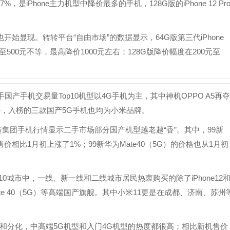
.17%，是iPhone主力机型中降价最多的手机，128G版的iPhone 12 Pr
也开始显现。转转平台“自由市场”的数据显示，64G版第三代iPhone
500元不等，最高降价1000元左右；128G版降价幅度在200元至
手国产手机交易量Top10机型以4G手机为主，其中神机OPPO A5再夺
外，入榜的三款国产5G手机也均为小米品牌。
集团手机行情显示二手市场部分国产机型越老越“香”。其中，99新
场的售价相比1月初上涨了1%；99新华为Mate40（5G）的价格也从1月初
0城市中，一线、新一线和二线城市居民热衷购买的除了iPhone12
华为Mate 40（5G）等高端国产旗舰。其中小米11更是在成都、济南、苏州
和分化，中高端5G机型和入门4G机型的热度都很高；相比新机售价