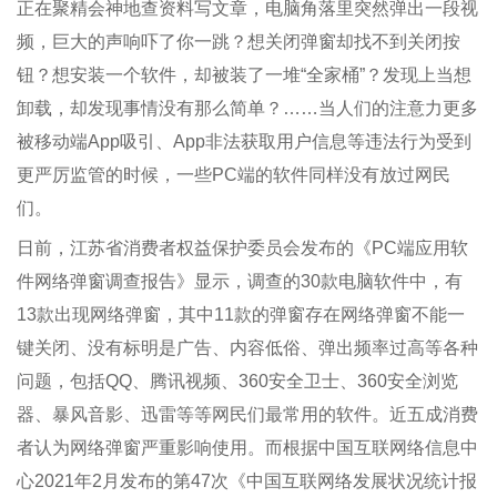
正在聚精会神地查资料写文章，电脑角落里突然弹出一段视
频，巨大的声响吓了你一跳？想关闭弹窗却找不到关闭按
钮？想安装一个软件，却被装了一堆“全家桶”？发现上当想
卸载，却发现事情没有那么简单？……当人们的注意力更多
被移动端App吸引、App非法获取用户信息等违法行为受到
更严厉监管的时候，一些PC端的软件同样没有放过网民
们。
日前，江苏省消费者权益保护委员会发布的《PC端应用软
件网络弹窗调查报告》显示，调查的30款电脑软件中，有
13款出现网络弹窗，其中11款的弹窗存在网络弹窗不能一
键关闭、没有标明是广告、内容低俗、弹出频率过高等各种
问题，包括QQ、腾讯视频、360安全卫士、360安全浏览
器、暴风音影、迅雷等等网民们最常用的软件。近五成消费
者认为网络弹窗严重影响使用。而根据中国互联网络信息中
心2021年2月发布的第47次《中国互联网络发展状况统计报