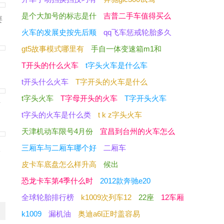
是个大加号的标志是什
吉普二手车值得买么
要
火车的发展史按先后顺
qq飞车惩戒轮胎多久
gt5故事模式哪里有
手自一体变速箱m1和
、
T开头的什么火车
t字头火车是什么车
t开头什么火车
T字开头的火车是什么
t字头火车
T字母开头的火车
T字开头火车
可
t字头的火车是什么类
t k z字头火车
天津机动车限号4月份
宜昌到台州的火车怎么
三厢车与二厢车哪个好
二厢车
议
皮卡车底盘怎么样升高
候出
恐龙卡车第4季什么时
2012款奔驰e20
全球轮胎排行榜
k1009次列车12
22座
12车厢
k1009
漏机油
奥迪a6l正时盖容易