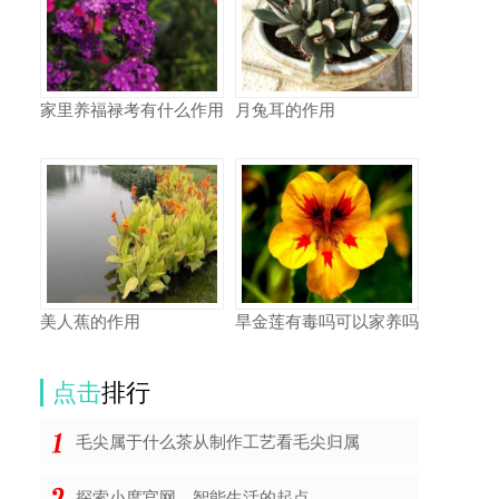
家里养福禄考有什么作用
月兔耳的作用
美人蕉的作用
旱金莲有毒吗可以家养吗
点击
排行
毛尖属于什么茶从制作工艺看毛尖归属
探索小度官网，智能生活的起点