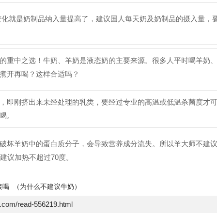
最大变化就是奶制品纳入量提高了，建议国人每天奶及奶制品的摄入量，
的重中之选！牛奶、羊奶是液态奶的主要来源。很多人平时喝羊奶
煮开再喝？这样合适吗？
，即刚挤出来未经处理的乳类，要经过专业的高温或低温杀菌度才
喝。
破坏羊奶中的蛋白质分子，会导致营养成分流失。所以羊大师不建
建议加热不超过70度。
接喝
（为什么不建议牛奶）
e.com/read-556219.html