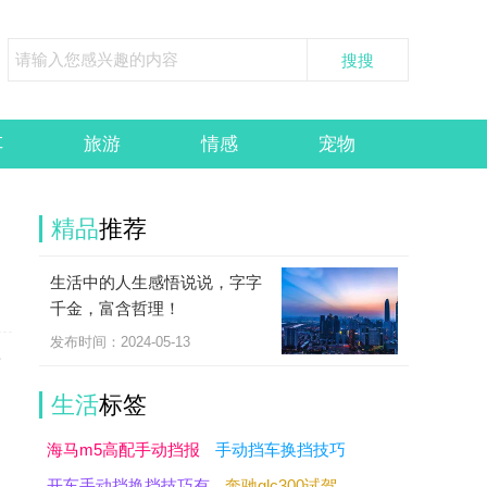
车
旅游
情感
宠物
精品
推荐
生活中的人生感悟说说，字字
千金，富含哲理！
发布时间：2024-05-13
南
生活
标签
海马m5高配手动挡报
手动挡车换挡技巧
开车手动挡换挡技巧有
奔驰glc300试驾