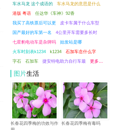
车水马龙 这个成语的
车水马龙的意思是什么
少
港版 粤语
任达华《车神》92香
我买了高铁票后可以更
皮卡车属于什么车型
国产最好的车第一名
4公里开车需要多长时
七星豹电动车是杂牌吗
始发站是哪
火车时刻表k1234
k1234
石加车念什么字
字石
石加车
捷安特电助力自行车最
更多…
图片
生活
长春花四季梅的功效与作
长春花四季梅有毒吗
用