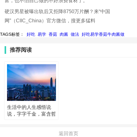
富，也不怕自己做的不好浪费食材了。
硬汉男星被曝出轨后又拒降8750万片酬？来“中国
网”（CIIC_China）官方微信，搜更多猛料
TAGS标签：
好吃
易学
香菇
肉酱
做法
好吃易学香菇牛肉酱做
推荐阅读
生活中的人生感悟说
说，字字千金，富含哲
理！
返回首页