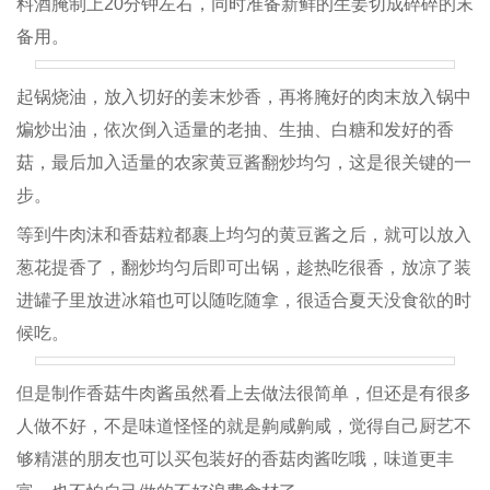
料酒腌制上20分钟左右，同时准备新鲜的生姜切成碎碎的末
备用。
起锅烧油，放入切好的姜末炒香，再将腌好的肉末放入锅中
煸炒出油，依次倒入适量的老抽、生抽、白糖和发好的香
菇，最后加入适量的农家黄豆酱翻炒均匀，这是很关键的一
步。
等到牛肉沫和香菇粒都裹上均匀的黄豆酱之后，就可以放入
葱花提香了，翻炒均匀后即可出锅，趁热吃很香，放凉了装
进罐子里放进冰箱也可以随吃随拿，很适合夏天没食欲的时
候吃。
但是制作香菇牛肉酱虽然看上去做法很简单，但还是有很多
人做不好，不是味道怪怪的就是齁咸齁咸，觉得自己厨艺不
够精湛的朋友也可以买包装好的香菇肉酱吃哦，味道更丰