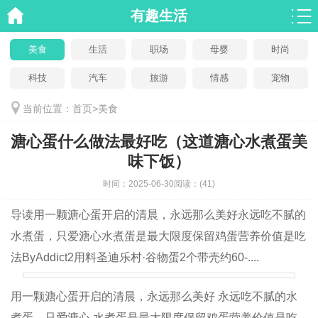
有趣生活
美食
生活
职场
母婴
时尚
科技
汽车
旅游
情感
宠物
当前位置：
首页
>
美食
溏心蛋什么做法最好吃（这道溏心水煮蛋美
味下饭）
时间：
2025-06-30
阅读：
(41)
导读
用一颗溏心蛋开启的清晨，永远那么美好永远吃不腻的
水煮蛋，只爱溏心水煮蛋是最大限度保留鸡蛋营养价值是吃
法ByAddict2用料圣迪乐村·谷物蛋2个带壳约60-....
用一颗溏心蛋开启的清晨，永远那么美好 永远吃不腻的水
煮蛋，只爱溏心 水煮蛋是最大限度保留鸡蛋营养价值是吃