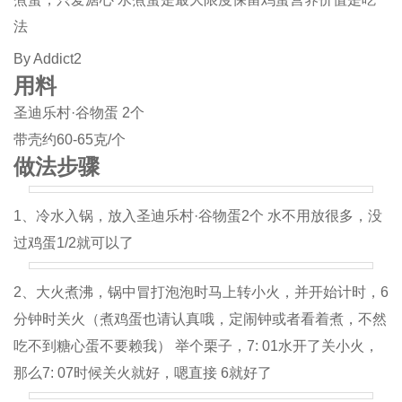
法
By Addict2
用料
圣迪乐村·谷物蛋 2个
带壳约60-65克/个
做法步骤
1、冷水入锅，放入圣迪乐村·谷物蛋2个 水不用放很多，没
过鸡蛋1/2就可以了
2、大火煮沸，锅中冒打泡泡时马上转小火，并开始计时，6
分钟时关火（煮鸡蛋也请认真哦，定闹钟或者看着煮，不然
吃不到糖心蛋不要赖我） 举个栗子，7: 01水开了关小火，
那么7: 07时候关火就好，嗯直接 6就好了