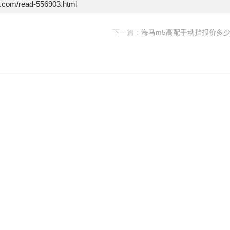
e.com/read-556903.html
下一篇：
海马m5高配手动挡报价多