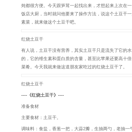
炖都很方便。今天跟笋茸一起找出来，才想起来上次在一
饭店大厨，当时就问他要来了操作方法，说这个土豆干一
素菜，就来做这个土豆干吧。
红烧土豆干
有人说，土豆干没有营养，其实土豆干只是流失了它的水
的，它的维生素和蛋白质的含量，甚至比苹果还要高十倍
菜肴。今天我就来做这道朋友家吃过的红烧土豆干了。
红烧土豆干
----《红烧土豆干》----
准备食材
主要食材：土豆干。
调味料：食盐，香葱一把，大蒜2瓣，生抽两勺，老抽一