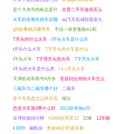
是
是个大加号的标志是什
吉普二手车值得买么
买
火车的发展史按先后顺
qq飞车惩戒轮胎多久
gt5故事模式哪里有
手自一体变速箱m1和
T开头的什么火车
t字头火车是什么车
t开头什么火车
T字开头的火车是什么
t字头火车
T字母开头的火车
T字开头火车
的
t字头的火车是什么类
t k z字头火车
天津机动车限号4月份
宜昌到台州的火车怎么
三厢车与二厢车哪个好
二厢车
皮卡车底盘怎么样升高
候出
恐龙卡车第4季什么时
2012款奔驰e20
全球轮胎排行榜
k1009次列车12
22座
12车厢
k1009
漏机油
奥迪a6l正时盖容易