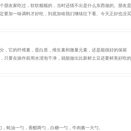
个朋友家吃过，软软糯糯的，当时还猜不出是什么东西做的。朋友
定要加一味调料才好吃，到底加啥我们继续往下看。今天正好也没
分，它的纤维素，蛋白质，维生素和微量元素，还是能很好的保留
，只要在操作前用水浸泡干净，就能做出比新鲜土豆还要鲜美好吃
勺，蚝油一勺，香醋两勺，白糖一勺，牛肉酱一大勺。