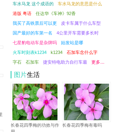
车水马龙 这个成语的
车水马龙的意思是什么
港版 粤语
任达华《车神》92香
我买了高铁票后可以更
皮卡车属于什么车型
国产最好的车第一名
4公里开车需要多长时
七星豹电动车是杂牌吗
始发站是哪
火车时刻表k1234
k1234
石加车念什么字
字石
石加车
捷安特电助力自行车最
更多…
图片
生活
里
长春花四季梅的功效与作
长春花四季梅有毒吗
用