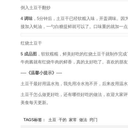
倒入土豆干翻炒
4 调味
，5分钟后，土豆干已经软糯入味，开盖调味。因
接加入蚝油，一勺白糖提鲜就可以了。口味重的就加一点
红烧土豆干
5 成品图
，软软糯糯，鲜美好吃的红烧土豆干就制作完成
牛肉酱就有红烧牛肉的鲜香，真的太好吃了。喜欢的朋友
----《温馨小提示》----
土豆干最好用温水泡，我先用冷水泡不开，后来改用温水
土豆干怎么做更好吃，还有哪些好吃的做法，欢迎大家评
美食每天更新。
TAGS标签：
土豆
干的
家常
做法
窍门