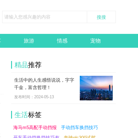
车
旅游
情感
宠物
精品
推荐
生活中的人生感悟说说，字字
千金，富含哲理！
发布时间：2024-05-13
去
生活
标签
海马m5高配手动挡报
手动挡车换挡技巧
或
开车手动挡换挡技巧有
奔驰glc300试驾