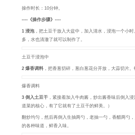
操作时长：10分钟。
----《操作步骤》----
1 浸泡
，把土豆干放入大盆中，加入清水，浸泡一个小时
多，水也清澈了就可以制作了。
土豆干浸泡中
2 爆香调料
，把香葱切碎，葱白葱花分开放，大蒜切片。
爆香调料
3 倒入土豆干
，紧接着加入牛肉酱，炒出酱香味后倒入浸
道菜的核心，有了它就有了土豆干的鲜美。）
翻炒均匀，然后再倒入生抽两勺，老抽一勺，香醋两勺，
的各种味道，鲜香入味。