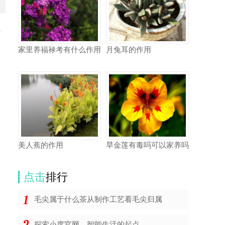
少
家里养福禄考有什么作用
月兔耳的作用
美人蕉的作用
旱金莲有毒吗可以家养吗
点击
排行
毛尖属于什么茶从制作工艺看毛尖归属
探索小度官网，智能生活的起点