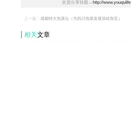
欢迎分享转载→
http://www.youqulif
上一篇：
成都特大泡菜坛（为四川泡菜发展添砖加瓦）
相关
文章