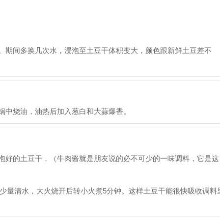
。期间多换几次水，浸泡至土豆干体积变大，颜色跟新鲜土豆差不
锅中烧油，油热后加入葱白和大蒜爆香。
泡好的土豆干，（牛肉酱就是朋友说的必不可少的一味调料，它是这
少量清水，大火烧开后转小火煮5分钟。这样土豆干能很快吸收调料