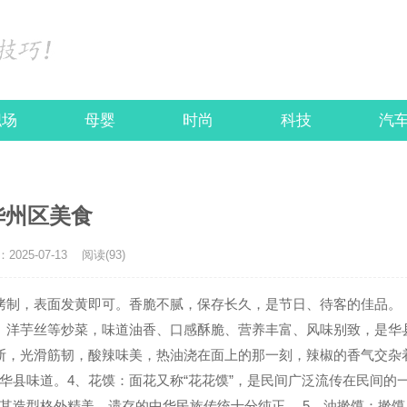
职场
母婴
时尚
科技
汽
华州区美食
025-07-13
阅读(93)
烤制，表面发黄即可。香脆不腻，保存长久，是节日、待客的佳品。
、洋芋丝等炒菜，味道油香、口感酥脆、营养丰富、风味别致，是华
断，光滑筋韧，酸辣味美，热油浇在面上的那一刻，辣椒的香气交杂
华县味道。4、花馍：面花又称“花花馍”，是民间广泛流传在民间的
其造型格外精美，遗存的中华民族传统十分纯正。 5、油擀馍：擀馍