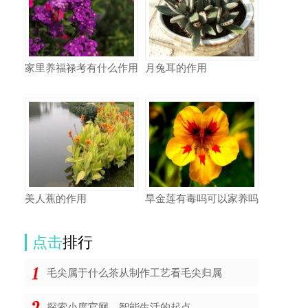
家里养福禄考有什么作用
月兔耳的作用
美人蕉的作用
旱金莲有毒吗可以家养吗
点击
排行
毛尖属于什么茶从制作工艺看毛尖归属
探索小度官网，智能生活的起点