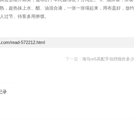
熟，趁热抹上水、醋、油混合液，一张一张塌起来，用布盖好，放
人过节、待客多用擀馍。
e.com/read-572212.html
下一篇：
海马m5高配手动挡报价多
记录