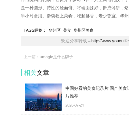
是一种圆形、特性的硷面饼。将硷面揉好，擀成薄饼，烙
半小时食用。擀馍卷上菜肴，吃起酥香，老少皆宜。华州
TAGS标签：
华州区
美食
华州区美食
欢迎分享转载→
http://www.youqulif
上一篇：
umagic是什么牌子
相关
文章
中国好看的美食纪录片 国产美食
片推荐
2026-07-24