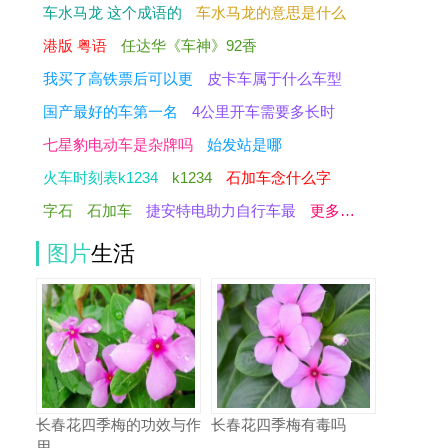
车水马龙 这个成语的
车水马龙的意思是什么
港版 粤语
任达华《车神》92香
我买了高铁票后可以更
皮卡车属于什么车型
国产最好的车第一名
4公里开车需要多长时
七星豹电动车是杂牌吗
始发站是哪
火车时刻表k1234
k1234
石加车念什么字
字石
石加车
捷安特电助力自行车最
更多…
图片
生活
长春花四季梅的功效与作
长春花四季梅有毒吗
用