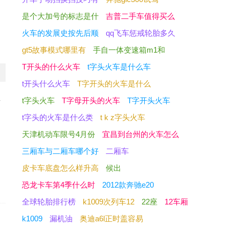
约
是个大加号的标志是什
吉普二手车值得买么
火车的发展史按先后顺
qq飞车惩戒轮胎多久
gt5故事模式哪里有
手自一体变速箱m1和
T开头的什么火车
t字头火车是什么车
t开头什么火车
T字开头的火车是什么
t字头火车
T字母开头的火车
T字开头火车
少
t字头的火车是什么类
t k z字头火车
天津机动车限号4月份
宜昌到台州的火车怎么
三厢车与二厢车哪个好
二厢车
皮卡车底盘怎么样升高
候出
恐龙卡车第4季什么时
2012款奔驰e20
全球轮胎排行榜
k1009次列车12
22座
12车厢
k1009
漏机油
奥迪a6l正时盖容易