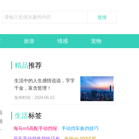
车
旅游
情感
宠物
精品
推荐
生活中的人生感悟说说，字字
千金，富含哲理！
发布时间：2024-05-13
县
生活
标签
着
海马m5高配手动挡报
手动挡车换挡技巧
一
开车手动挡换挡技巧有
奔驰glc300试驾