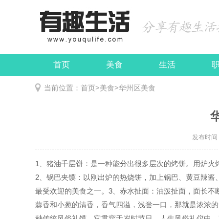
首页
美食
生活
娱乐
民俗
当前位置：
首页
>
美食
>
华州区美食
发布时间：2
1、猪油千层饼：是一种能分出很多层次的烤饼。用炉火
2、锅巴夹馍：以刚出炉的热烧饼，加上锅巴、黄豆辣酱
最受欢迎的美食之一。3、赤水扯面：油泼扯面，面长不
蒜香和小葱的清香，香气四溢，浅尝一口，那就是浓浓的
种传统风俗礼馍，它贯穿于岁时节日，人生风俗礼仪中，