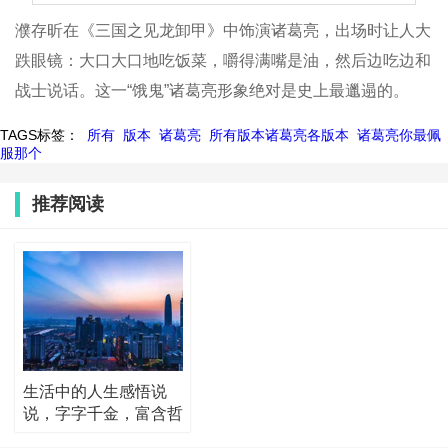
濮存昕在《三国之见龙卸甲》中饰演诸葛亮，出场时让人大
跌眼镜：大口大口地吃饭菜，嚼得满嘴是油，然后边吃边和
战士说话。这一“饿鬼”诸葛亮形象绝对是史上最邋遢的。
TAGS标签：
所有
版本
诸葛亮
所有版本诸葛亮各版本
诸葛亮你最佩
服那个
推荐阅读
生活中的人生感悟说
说，字字千金，富含哲
理！