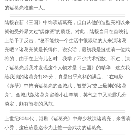
的诸葛亮唯他一人。
陆毅在新《三国》中饰演诸葛亮，但自从他的造型亮相以来
就饱受外界太过“偶像派”的质疑。对此，陆毅当日在首映礼
上给予了反击，“总不能找一个生活中很猥琐的人来演诸葛
亮吧？诸葛亮就是长得帅。说实话，最初我是挺想演一位武
将的，由于在上海儿艺时，我学了不少武术招数。不过，演
了诸葛亮后我才发现这个人物才是《三国》的精华，这次我
给我演的诸葛亮打85分，真是出乎意料的满足。” 在电影
《赤壁》中饰演诸葛亮的金城武，被誉为“史上最帅的诸葛
亮”。金城武版诸葛亮留着小山羊胡，英气之中又流露几分
淡定，颇有智者的风范。
上世纪80年代，港剧《诸葛亮》中郑少秋演诸葛亮，米雪演
小乔，这应该是迄今为止惟一会武功的诸葛亮。