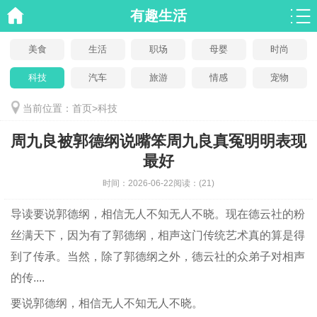
有趣生活
美食
生活
职场
母婴
时尚
科技
汽车
旅游
情感
宠物
当前位置：
首页
>
科技
周九良被郭德纲说嘴笨周九良真冤明明表现
最好
时间：
2026-06-22
阅读：
(21)
导读
要说郭德纲，相信无人不知无人不晓。现在德云社的粉
丝满天下，因为有了郭德纲，相声这门传统艺术真的算是得
到了传承。当然，除了郭德纲之外，德云社的众弟子对相声
的传....
要说郭德纲，相信无人不知无人不晓。