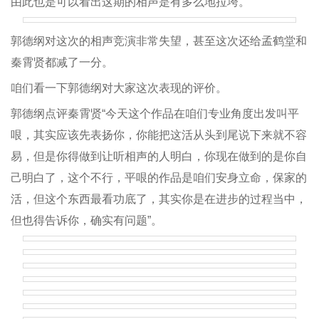
由此也是可以看出这期的相声是有多么地拉垮。
郭德纲对这次的相声竞演非常失望，甚至这次还给孟鹤堂和
秦霄贤都减了一分。
咱们看一下郭德纲对大家这次表现的评价。
郭德纲点评秦霄贤“今天这个作品在咱们专业角度出发叫平
哏，其实应该先表扬你，你能把这活从头到尾说下来就不容
易，但是你得做到让听相声的人明白，你现在做到的是你自
己明白了，这个不行，平哏的作品是咱们安身立命，保家的
活，但这个东西最看功底了，其实你是在进步的过程当中，
但也得告诉你，确实有问题”。