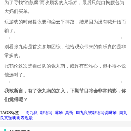
为了寻找“浴麒麟”而收顾客的入场券，最后只能自掏腰包为
大妈们买单。
玩游戏的时候提议要和栾云平摔跤，结果因为没有喊开始而
输了。
别看张九南是首次参加团综，他给观众带来的欢乐真的是非
常多的。
张鹤伦这次选自己队的张九南，或许有些私心，但不得不说
他选对了。
我敢断言，有了张九南的加入，下期节目将会非常精彩，你
们觉得呢？
TAGS标签：
周九良
郭德纲
嘴笨
真冤
周九良被郭德纲说嘴笨
周九
良真冤明明表现最