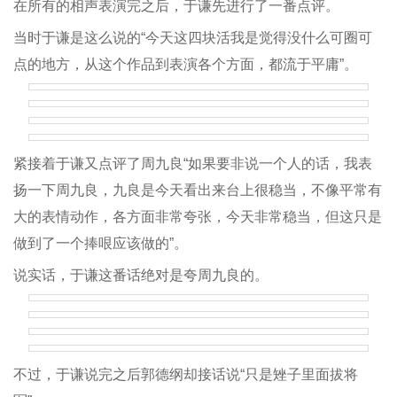
在所有的相声表演完之后，于谦先进行了一番点评。
当时于谦是这么说的“今天这四块活我是觉得没什么可圈可
点的地方，从这个作品到表演各个方面，都流于平庸”。
紧接着于谦又点评了周九良“如果要非说一个人的话，我表
扬一下周九良，九良是今天看出来台上很稳当，不像平常有
大的表情动作，各方面非常夸张，今天非常稳当，但这只是
做到了一个捧哏应该做的”。
说实话，于谦这番话绝对是夸周九良的。
不过，于谦说完之后郭德纲却接话说“只是矬子里面拔将