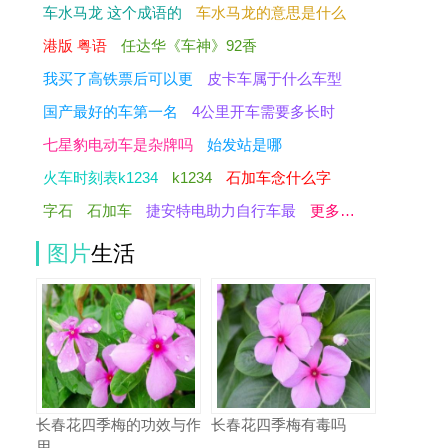
车水马龙 这个成语的
车水马龙的意思是什么
港版 粤语
任达华《车神》92香
我买了高铁票后可以更
皮卡车属于什么车型
国产最好的车第一名
4公里开车需要多长时
七星豹电动车是杂牌吗
始发站是哪
火车时刻表k1234
k1234
石加车念什么字
字石
石加车
捷安特电助力自行车最
更多…
图片
生活
长春花四季梅的功效与作
长春花四季梅有毒吗
用