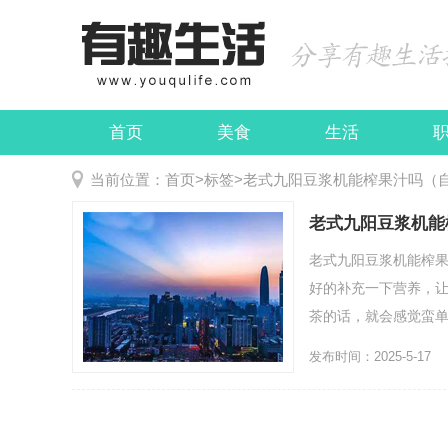
首页
美食
生活
娱乐
民俗
当前位置：
首页
>
标签
>
老式九阳豆浆机能榨果汁吗（
老式九阳豆浆机能
老式九阳豆浆机能榨
好的补充一下营养，
茶的话，就会感觉蛮单调
发布时间：2025-5-17