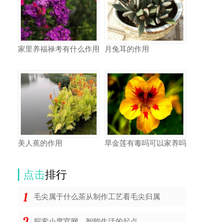
家里养福禄考有什么作用
月兔耳的作用
美人蕉的作用
旱金莲有毒吗可以家养吗
点击
排行
毛尖属于什么茶从制作工艺看毛尖归属
探索小度官网，智能生活的起点