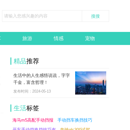
车
旅游
情感
宠物
精品
推荐
生活中的人生感悟说说，字字
很
千金，富含哲理！
喝
发布时间：2024-05-13
生活
标签
海马m5高配手动挡报
手动挡车换挡技巧
开车手动挡换挡技巧有
奔驰glc300试驾