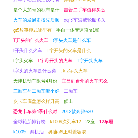
是个大加号的标志是什
吉普二手车值得买么
火车的发展史按先后顺
qq飞车惩戒轮胎多久
gt5故事模式哪里有
手自一体变速箱m1和
T开头的什么火车
t字头火车是什么车
t开头什么火车
T字开头的火车是什么
t字头火车
T字母开头的火车
T字开头火车
t字头的火车是什么类
t k z字头火车
天津机动车限号4月份
宜昌到台州的火车怎么
三厢车与二厢车哪个好
二厢车
皮卡车底盘怎么样升高
候出
恐龙卡车第4季什么时
2012款奔驰e20
全球轮胎排行榜
k1009次列车12
22座
12车厢
k1009
漏机油
奥迪a6l正时盖容易